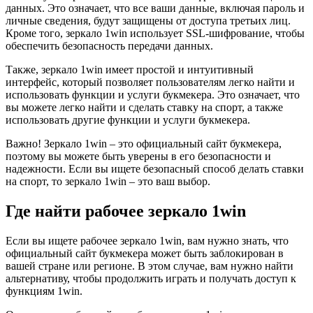
данных. Это означает, что все ваши данные, включая пароль и
личные сведения, будут защищены от доступа третьих лиц.
Кроме того, зеркало 1win использует SSL-шифрование, чтобы
обеспечить безопасность передачи данных.
Также, зеркало 1win имеет простой и интуитивный
интерфейс, который позволяет пользователям легко найти и
использовать функции и услуги букмекера. Это означает, что
вы можете легко найти и сделать ставку на спорт, а также
использовать другие функции и услуги букмекера.
Важно! Зеркало 1win – это официальный сайт букмекера,
поэтому вы можете быть уверены в его безопасности и
надежности. Если вы ищете безопасный способ делать ставки
на спорт, то зеркало 1win – это ваш выбор.
Где найти рабочее зеркало 1win
Если вы ищете рабочее зеркало 1win, вам нужно знать, что
официальный сайт букмекера может быть заблокирован в
вашей стране или регионе. В этом случае, вам нужно найти
альтернативу, чтобы продолжить играть и получать доступ к
функциям 1win.