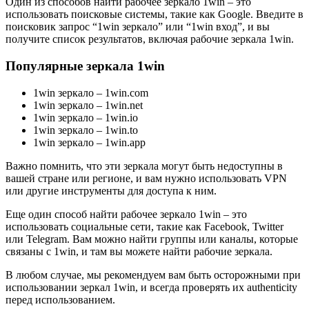
Один из способов найти рабочее зеркало 1win – это
использовать поисковые системы, такие как Google. Введите в
поисковик запрос “1win зеркало” или “1win вход”, и вы
получите список результатов, включая рабочие зеркала 1win.
Популярные зеркала 1win
1win зеркало – 1win.com
1win зеркало – 1win.net
1win зеркало – 1win.io
1win зеркало – 1win.to
1win зеркало – 1win.app
Важно помнить, что эти зеркала могут быть недоступны в
вашей стране или регионе, и вам нужно использовать VPN
или другие инструменты для доступа к ним.
Еще один способ найти рабочее зеркало 1win – это
использовать социальные сети, такие как Facebook, Twitter
или Telegram. Вам можно найти группы или каналы, которые
связаны с 1win, и там вы можете найти рабочие зеркала.
В любом случае, мы рекомендуем вам быть осторожными при
использовании зеркал 1win, и всегда проверять их authenticity
перед использованием.