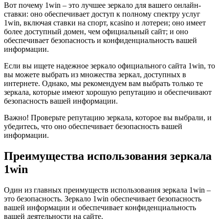
Вот почему 1win – это лучшее зеркало для вашего онлайн-
ставки: оно обеспечивает доступ к полному спектру услуг
1win, включая ставки на спорт, кcasino и лотереи; оно имеет
более доступный домен, чем официальный сайт; и оно
обеспечивает безопасность и конфиденциальность вашей
информации.
Если вы ищете надежное зеркало официального сайта 1win, то
вы можете выбрать из множества зеркал, доступных в
интернете. Однако, мы рекомендуем вам выбрать только те
зеркала, которые имеют хорошую репутацию и обеспечивают
безопасность вашей информации.
Важно! Проверьте репутацию зеркала, которое вы выбрали, и
убедитесь, что оно обеспечивает безопасность вашей
информации.
Преимущества использования зеркала
1win
Один из главных преимуществ использования зеркала 1win –
это безопасность. Зеркало 1win обеспечивает безопасность
вашей информации и обеспечивает конфиденциальность
вашей деятельности на сайте.