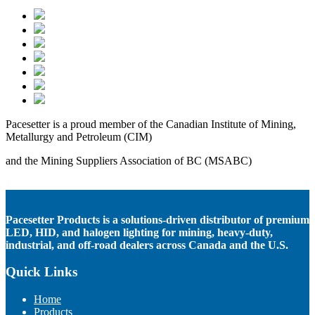
Pacesetter is a proud member of the Canadian Institute of Mining,
Metallurgy and Petroleum (CIM)
and the Mining Suppliers Association of BC (MSABC)
Pacesetter Products is a solutions-driven distributor of premium
LED, HID, and halogen lighting for mining, heavy-duty,
industrial, and off-road dealers across Canada and the U.S.
Quick Links
Home
Products