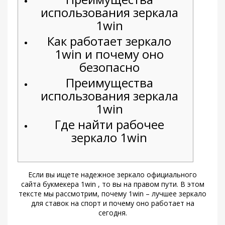
использования зеркала
1win
Как работает зеркало
1win и почему оно
безопасно
Преимущества
использования зеркала
1win
Где найти рабочее
зеркало 1win
Если вы ищете надежное зеркало официального
сайта букмекера
1win
, то вы на правом пути. В этом
тексте мы рассмотрим, почему 1win – лучшее зеркало
для ставок на спорт и почему оно работает на
сегодня.