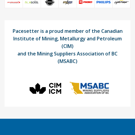
Pacesetter is a proud member of the Canadian
Institute of Mining, Metallurgy and Petroleum
(CIM)
and the Mining Suppliers Association of BC
(MSABC)