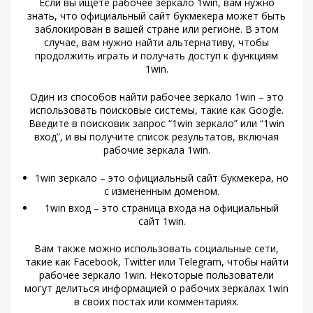
Если вы ищете рабочее зеркало 1win, вам нужно
знать, что официальный сайт букмекера может быть
заблокирован в вашей стране или регионе. В этом
случае, вам нужно найти альтернативу, чтобы
продолжить играть и получать доступ к функциям
1win.
Один из способов найти рабочее зеркало 1win – это
использовать поисковые системы, такие как Google.
Введите в поисковик запрос “1win зеркало” или “1win
вход”, и вы получите список результатов, включая
рабочие зеркала 1win.
1win зеркало – это официальный сайт букмекера, но
с измененным доменом.
1win вход – это страница входа на официальный
сайт 1win.
Вам также можно использовать социальные сети,
такие как Facebook, Twitter или Telegram, чтобы найти
рабочее зеркало 1win. Некоторые пользователи
могут делиться информацией о рабочих зеркалах 1win
в своих постах или комментариях.