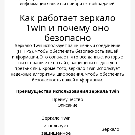
информации является приоритетной задачей.
Как работает зеркало
1win и почему оно
безопасно
Зеркало 1win использует защищенный соединение
(HTTPS), чтобы обеспечить безопасность вашей
информации. Это означает, что все данные, которые
вы отправляете на сайт, защищены от доступа
третьих лиц. Кроме того, зеркало 1win использует
надежные алгоритмы шифрования, чтобы обеспечить
безопасность вашей информации.
Преимущества использования зеркала 1win
Преимущество
Описание
Зеркало 1win
использует
Зеркало
защищенное