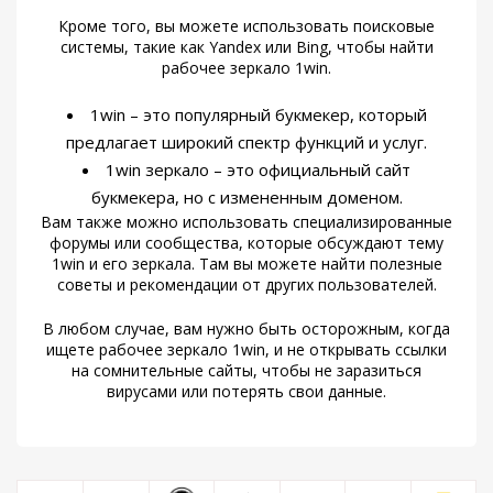
Кроме того, вы можете использовать поисковые
системы, такие как Yandex или Bing, чтобы найти
рабочее зеркало 1win.
1win – это популярный букмекер, который
предлагает широкий спектр функций и услуг.
1win зеркало – это официальный сайт
букмекера, но с измененным доменом.
Вам также можно использовать специализированные
форумы или сообщества, которые обсуждают тему
1win и его зеркала. Там вы можете найти полезные
советы и рекомендации от других пользователей.
В любом случае, вам нужно быть осторожным, когда
ищете рабочее зеркало 1win, и не открывать ссылки
на сомнительные сайты, чтобы не заразиться
вирусами или потерять свои данные.