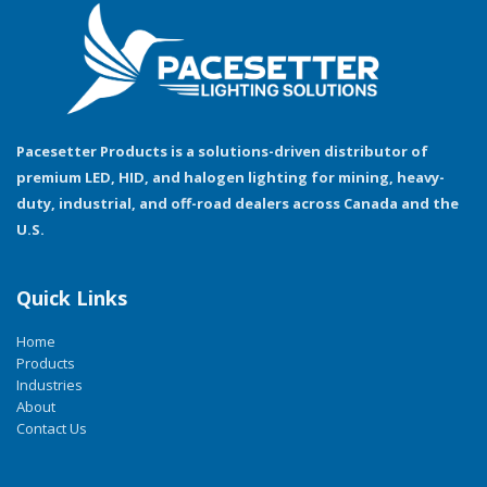
Pacesetter Products is a solutions-driven distributor of
premium LED, HID, and halogen lighting for mining, heavy-
duty, industrial, and off-road dealers across Canada and the
U.S.
Quick Links
Home
Products
Industries
About
Contact Us