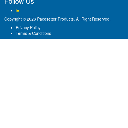
Follow Us
Copyright © 2026
Pacesetter Products
. All Right Reserved.
Privacy Policy
Terms & Conditions