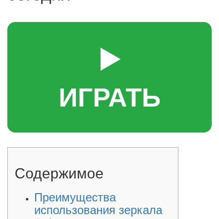
▶️
ИГРАТЬ
Содержимое
Преимущества
использования зеркала