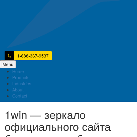
1-888-367-9537
Menu
Home
Products
Industries
About
Contact
1win — зеркало
официального сайта