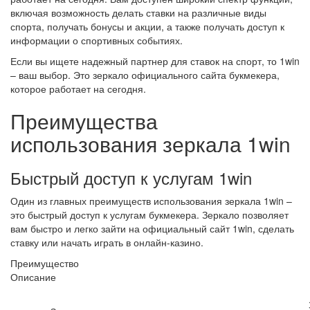
включая возможность делать ставки на различные виды
спорта, получать бонусы и акции, а также получать доступ к
информации о спортивных событиях.
Если вы ищете надежный партнер для ставок на спорт, то 1win
– ваш выбор. Это зеркало официального сайта букмекера,
которое работает на сегодня.
Преимущества
использования зеркала 1win
Быстрый доступ к услугам 1win
Один из главных преимуществ использования зеркала 1win –
это быстрый доступ к услугам букмекера. Зеркало позволяет
вам быстро и легко зайти на официальный сайт 1win, сделать
ставку или начать играть в онлайн-казино.
Преимущество
Описание