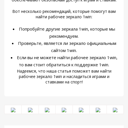
Вот несколько рекомендаций, которые помогут вам
найти рабочее зеркало 1win:
Попробуйте другие зеркала 1win, которые мы
рекомендуем.
Проверьте, является ли зеркало официальным
сайтом 1win.
Если вы не можете найти рабочее зеркало 1win,
то вам стоит обратиться к поддержке 1win.
Надеемся, что наша статья поможет вам найти
рабочее зеркало 1win и насладиться играми и
ставками на спорт!