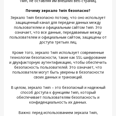
1win, не оставляя им внешних веб-страниц.
Почему зеркало 1win безопасно?
Зеркало 1win безопасно потому, что оно использует
защищенный канал для передачи данных между
пользователем и официальным сайтом 1win. Это
означает, что все данные, передаваемые между
пользователем и официальным сайтом, защищены от
доступа третьих лиц.
Кроме того, зеркало 1win использует современные
технологии безопасности, такие как SSL-шифрование
и двухфакторную аутентификацию, чтобы обеспечить
безопасность пользователей. Это означает, что
пользователи могут быть уверены в безопасности
своих данных и транзакций.
В целом, зеркало 1win – это безопасный и надежный
способ доступа к функциям 1win, который
обеспечивает пользователям безопасность и
конфиденциальность их данных.
Важно: перед использованием зеркала 1win,