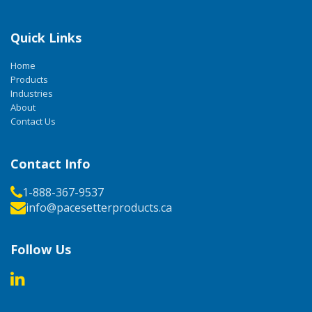
Quick Links
Home
Products
Industries
About
Contact Us
Contact Info
1-888-367-9537
info@pacesetterproducts.ca
Follow Us