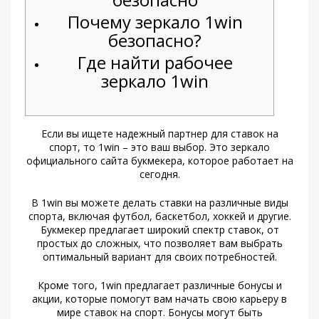
Почему зеркало 1win
безопасно?
Где найти рабочее
зеркало 1win
Если вы ищете надежный партнер для ставок на
спорт, то
1win
– это ваш выбор. Это зеркало
официального сайта букмекера, которое работает на
сегодня.
В 1win вы можете делать ставки на различные виды
спорта, включая футбол, баскетбол, хоккей и другие.
Букмекер предлагает широкий спектр ставок, от
простых до сложных, что позволяет вам выбрать
оптимальный вариант для своих потребностей.
Кроме того, 1win предлагает различные бонусы и
акции, которые помогут вам начать свою карьеру в
мире ставок на спорт. Бонусы могут быть