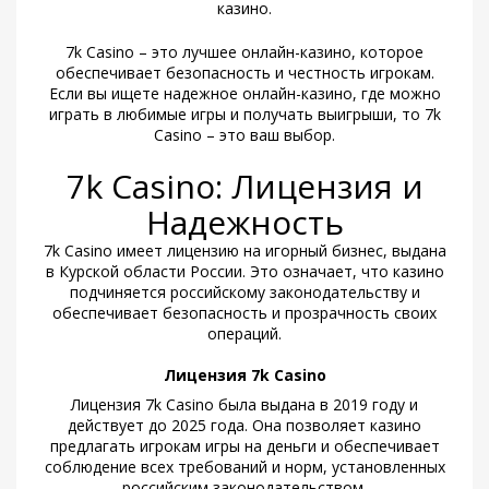
казино.
7k Casino – это лучшее онлайн-казино, которое
обеспечивает безопасность и честность игрокам.
Если вы ищете надежное онлайн-казино, где можно
играть в любимые игры и получать выигрыши, то 7k
Casino – это ваш выбор.
7k Casino: Лицензия и
Надежность
7k Casino имеет лицензию на игорный бизнес, выдана
в Курской области России. Это означает, что казино
подчиняется российскому законодательству и
обеспечивает безопасность и прозрачность своих
операций.
Лицензия 7k Casino
Лицензия 7k Casino была выдана в 2019 году и
действует до 2025 года. Она позволяет казино
предлагать игрокам игры на деньги и обеспечивает
соблюдение всех требований и норм, установленных
российским законодательством.