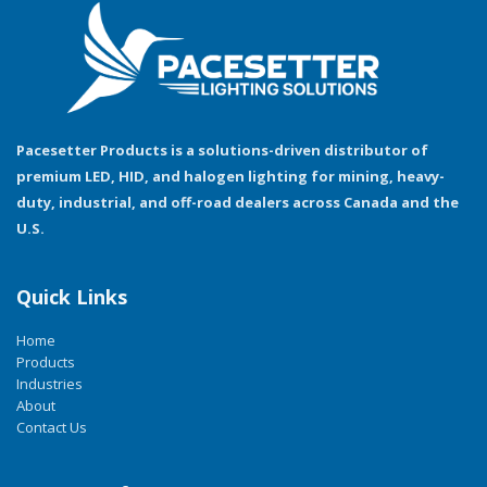
Pacesetter Products is a solutions-driven distributor of
premium LED, HID, and halogen lighting for mining, heavy-
duty, industrial, and off-road dealers across Canada and the
U.S.
Quick Links
Home
Products
Industries
About
Contact Us