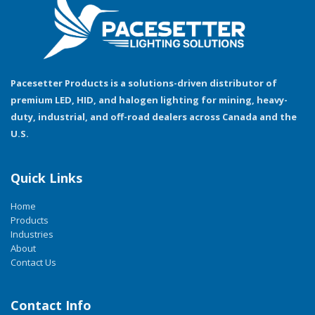
Pacesetter Products is a solutions-driven distributor of
premium LED, HID, and halogen lighting for mining, heavy-
duty, industrial, and off-road dealers across Canada and the
U.S.
Quick Links
Home
Products
Industries
About
Contact Us
Contact Info