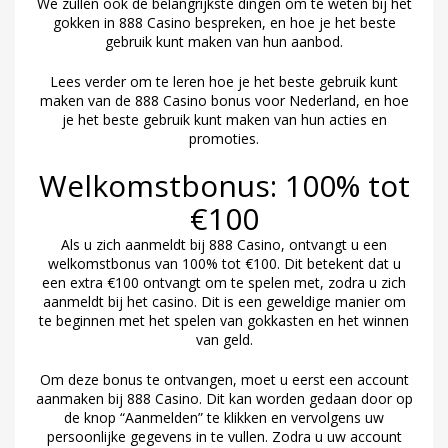
We zullen ook de belangrijkste dingen om te weten bij het
gokken in 888 Casino bespreken, en hoe je het beste
gebruik kunt maken van hun aanbod.
Lees verder om te leren hoe je het beste gebruik kunt
maken van de 888 Casino bonus voor Nederland, en hoe
je het beste gebruik kunt maken van hun acties en
promoties.
Welkomstbonus: 100% tot
€100
Als u zich aanmeldt bij 888 Casino, ontvangt u een
welkomstbonus van 100% tot €100. Dit betekent dat u
een extra €100 ontvangt om te spelen met, zodra u zich
aanmeldt bij het casino. Dit is een geweldige manier om
te beginnen met het spelen van gokkasten en het winnen
van geld.
Om deze bonus te ontvangen, moet u eerst een account
aanmaken bij 888 Casino. Dit kan worden gedaan door op
de knop “Aanmelden” te klikken en vervolgens uw
persoonlijke gegevens in te vullen. Zodra u uw account