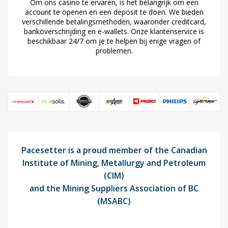
Om ons casino te ervaren, is het belangrijk om een
account te openen en een deposit te doen. We bieden
verschillende betalingsmethoden, waaronder creditcard,
bankoverschrijding en e-wallets. Onze klantenservice is
beschikbaar 24/7 om je te helpen bij enige vragen of
problemen.
Pacesetter is a proud member of the Canadian
Institute of Mining, Metallurgy and Petroleum
(CIM)
and the Mining Suppliers Association of BC
(MSABC)