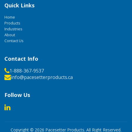
Quick Links
Home
Products
Industries
About
Contact Us
Contact Info
1-888-367-9537
info@pacesetterproducts.ca
Follow Us
Copyright © 2026
Pacesetter Products
. All Right Reserved.