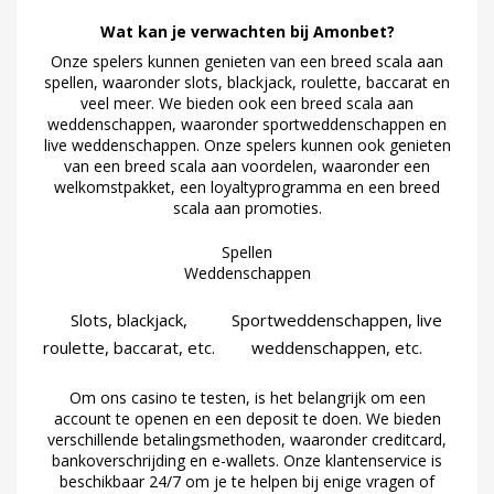
Wat kan je verwachten bij Amonbet?
Onze spelers kunnen genieten van een breed scala aan
spellen, waaronder slots, blackjack, roulette, baccarat en
veel meer. We bieden ook een breed scala aan
weddenschappen, waaronder sportweddenschappen en
live weddenschappen. Onze spelers kunnen ook genieten
van een breed scala aan voordelen, waaronder een
welkomstpakket, een loyaltyprogramma en een breed
scala aan promoties.
Spellen
Weddenschappen
Slots, blackjack,
Sportweddenschappen, live
roulette, baccarat, etc.
weddenschappen, etc.
Om ons casino te testen, is het belangrijk om een
account te openen en een deposit te doen. We bieden
verschillende betalingsmethoden, waaronder creditcard,
bankoverschrijding en e-wallets. Onze klantenservice is
beschikbaar 24/7 om je te helpen bij enige vragen of