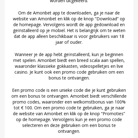
worden uitgekeerd.
Om de Amonbet app te downloaden, ga je naar de
website van Amonbet en klik op de knop “Download” op
de homepage. Vervolgens wordt de app gedownload en
geïnstalleerd op je mobiel. Het is belangrijk om te weten
dat de app alleen beschikbaar is voor gebruikers van 18
jaar of ouder.
Wanneer je de app hebt geïnstalleerd, kun je beginnen
met spelen. Amonbet biedt een breed scala aan spellen,
waaronder klassieke gokkasten, videospelletjes en live
casino. Je kunt ook een promo code gebruiken om een
bonus te ontvangen.
Een promo code is een unieke code die je kunt gebruiken
om een bonus te ontvangen. Amonbet biedt verschillende
promo codes, waaronder een welkomstbonus van 100%
tot € 100. Om een promo code te gebruiken, ga je naar
de website van Amonbet en klik op de knop “Promoties”
op de homepage. Vervolgens kun je een promo code
selecteren en deze gebruiken om een bonus te
ontvangen.