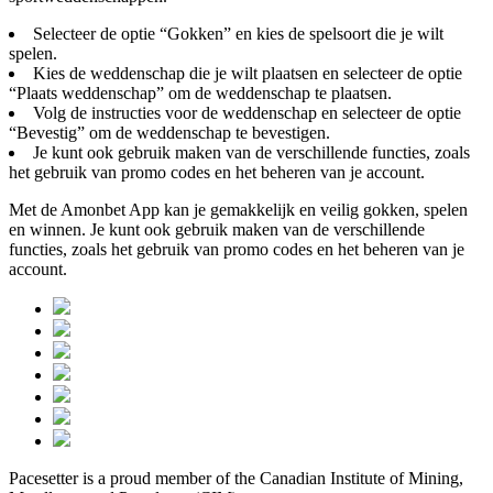
Selecteer de optie “Gokken” en kies de spelsoort die je wilt
spelen.
Kies de weddenschap die je wilt plaatsen en selecteer de optie
“Plaats weddenschap” om de weddenschap te plaatsen.
Volg de instructies voor de weddenschap en selecteer de optie
“Bevestig” om de weddenschap te bevestigen.
Je kunt ook gebruik maken van de verschillende functies, zoals
het gebruik van promo codes en het beheren van je account.
Met de Amonbet App kan je gemakkelijk en veilig gokken, spelen
en winnen. Je kunt ook gebruik maken van de verschillende
functies, zoals het gebruik van promo codes en het beheren van je
account.
Pacesetter is a proud member of the Canadian Institute of Mining,