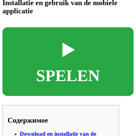
Installatie en gebruik van de mobiele
applicatie
▶️
SPELEN
Содержимое
Download en installatie van de