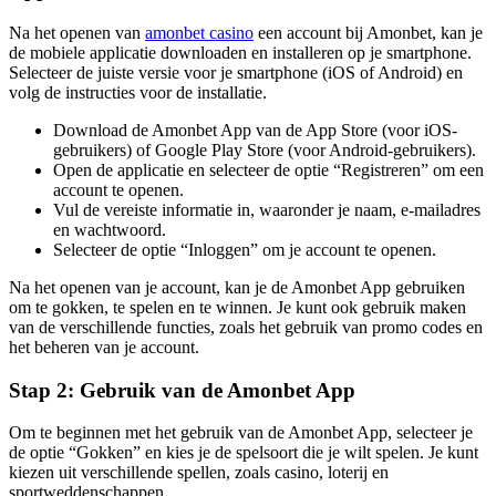
Na het openen van
amonbet casino
een account bij Amonbet, kan je
de mobiele applicatie downloaden en installeren op je smartphone.
Selecteer de juiste versie voor je smartphone (iOS of Android) en
volg de instructies voor de installatie.
Download de Amonbet App van de App Store (voor iOS-
gebruikers) of Google Play Store (voor Android-gebruikers).
Open de applicatie en selecteer de optie “Registreren” om een
account te openen.
Vul de vereiste informatie in, waaronder je naam, e-mailadres
en wachtwoord.
Selecteer de optie “Inloggen” om je account te openen.
Na het openen van je account, kan je de Amonbet App gebruiken
om te gokken, te spelen en te winnen. Je kunt ook gebruik maken
van de verschillende functies, zoals het gebruik van promo codes en
het beheren van je account.
Stap 2: Gebruik van de Amonbet App
Om te beginnen met het gebruik van de Amonbet App, selecteer je
de optie “Gokken” en kies je de spelsoort die je wilt spelen. Je kunt
kiezen uit verschillende spellen, zoals casino, loterij en
sportweddenschappen.