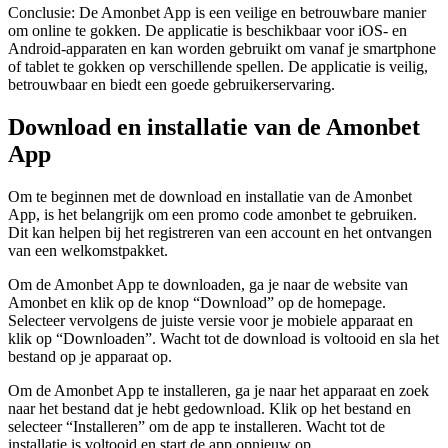
Conclusie: De Amonbet App is een veilige en betrouwbare manier
om online te gokken. De applicatie is beschikbaar voor iOS- en
Android-apparaten en kan worden gebruikt om vanaf je smartphone
of tablet te gokken op verschillende spellen. De applicatie is veilig,
betrouwbaar en biedt een goede gebruikerservaring.
Download en installatie van de Amonbet
App
Om te beginnen met de download en installatie van de Amonbet
App, is het belangrijk om een promo code amonbet te gebruiken.
Dit kan helpen bij het registreren van een account en het ontvangen
van een welkomstpakket.
Om de Amonbet App te downloaden, ga je naar de website van
Amonbet en klik op de knop “Download” op de homepage.
Selecteer vervolgens de juiste versie voor je mobiele apparaat en
klik op “Downloaden”. Wacht tot de download is voltooid en sla het
bestand op je apparaat op.
Om de Amonbet App te installeren, ga je naar het apparaat en zoek
naar het bestand dat je hebt gedownload. Klik op het bestand en
selecteer “Installeren” om de app te installeren. Wacht tot de
installatie is voltooid en start de app opnieuw op.