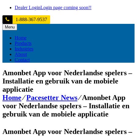
Skip
Dealer Login
Login page coming soon!!
to
content
1-888-367-9537
Menu
Home
Products
Industries
About
Contact
Amonbet App voor Nederlandse spelers –
Installatie en gebruik van de mobiele
applicatie
Home
⁄
Pacesetter News
⁄
Amonbet App
voor Nederlandse spelers – Installatie en
gebruik van de mobiele applicatie
Amonbet App voor Nederlandse spelers –