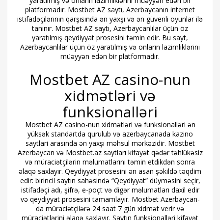
yaratılmış və onların lazimliklərini müəyyən edən bir
platformadır. Mostbet AZ saytı, Azerbaycanın internet
istifadəçilərinin qarşısında ən yaxşı və ən güvenli oyunlar ilə
tanınır. Mostbet AZ saytı, Azerbaycanlılar üçün öz
yaratılmış qeydiyyat prosesini təmin edir. Bu sayt,
Azerbaycanlılar üçün öz yaratılmış və onların lazimliklərini
müəyyən edən bir platformadır.
Mostbet AZ casino-nun
xidmətləri və
funksionalləri
Mostbet AZ casino-nun xidmətləri və funksionalləri ən
yüksək standartda qurulub və azerbaycanada kazino
saytlari arasında ən yaxşı məhsul mərkəzidir. Mostbet
Azerbaycan və Mostbet.az saytları kifayət qədər təhlükəsiz
və müraciətçilərin məlumatlarını təmin etdikdən sonra
əlaqə saxlayır. Qeydiyyat prosesini ən asan şəkildə təqdim
edir: birincil saytın sahəsində “Qeydiyyat” düyməsini seçir,
istifadəçi adı, şifrə, e-poçt və digər məlumatları daxil edir
və qeydiyyat prosesini tamamlayır. Mostbet Azerbaycan-
da müraciətçilərə 24 saat 7 gün xidmət verir və
müraciətlərini əlaqə saxlayır. Saytın funksionalləri kifayət