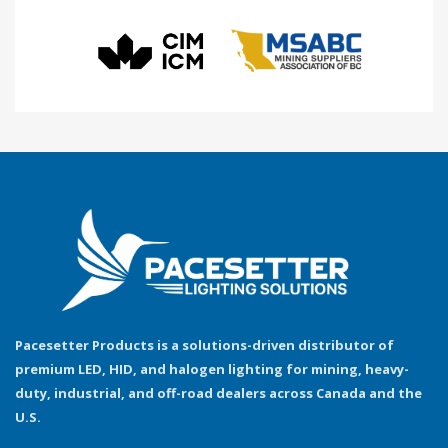
Pacesetter Products is a solutions-driven distributor of
premium LED, HID, and halogen lighting for mining, heavy-
duty, industrial, and off-road dealers across Canada and the
U.S.