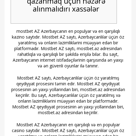
qazanmaq üçün nəzərə
alınmalıdırı xassələr
mostbet
AZ Azerbaycanın en populyar və en qarşılıqlı
kazino saytıdır. Mostbet AZ saytı, Azerbaycanlılar üçün öz
yaratılmış və onların lazimliklərini müəyyən edən bir
platformadır. Mostbet AZ saytı, mostbet.az adresindən
rahatlıqla və qarşılıqlı bir şəkildə erişilə bilər. Bu sayt,
Azerbaycanın internet istifadəçilərinin qarşısında ən yaxşı
və ən güvenli oyunlar ilə tanınır.
Mostbet AZ saytı, Azerbaycanlılar üçün öz yaratılmış
qeydiyyat prosesini təmin edir. Mostbet AZ qeydiyyat
prosesinin ən yaxşı yollarından biri, mostbet.az adresindən
keçirilir. Bu sayt, Azerbaycanlılar üçün öz yaratılmış və
onların lazimliklərini müəyyən edən bir platformadır.
Mostbet AZ qeydiyyat prosesinin ən yaxşı yollarından biri,
mostbet.az adresindən keçirilir.
Mostbet AZ Azerbaycanın en qarşılıqlı və en populyar
casino saytıdır. Mostbet AZ saytı, Azerbaycanlılar üçün öz