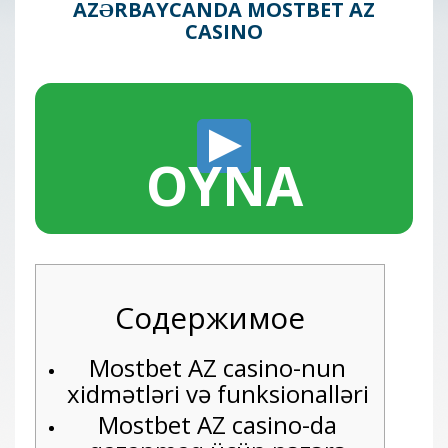
AZƏRBAYCANDA MOSTBET AZ
CASINO
OYNA
Содержимое
Mostbet AZ casino-nun
xidmətləri və funksionalləri
Mostbet AZ casino-da