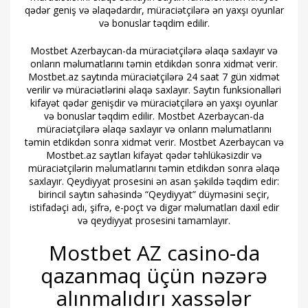
qədər geniş və əlaqədardır, müraciətçilərə ən yaxşı oyunlar
və bonuslar təqdim edilir.
Mostbet Azerbaycan-da müraciətçilərə əlaqə saxlayır və
onların məlumatlarını təmin etdikdən sonra xidmət verir.
Mostbet.az saytında müraciətçilərə 24 saat 7 gün xidmət
verilir və müraciətlərini əlaqə saxlayır. Saytın funksionalləri
kifayət qədər genişdir və müraciətçilərə ən yaxşı oyunlar
və bonuslar təqdim edilir. Mostbet Azerbaycan-da
müraciətçilərə əlaqə saxlayır və onların məlumatlarını
təmin etdikdən sonra xidmət verir. Mostbet Azerbaycan və
Mostbet.az saytları kifayət qədər təhlükəsizdir və
müraciətçilərin məlumatlarını təmin etdikdən sonra əlaqə
saxlayır. Qeydiyyat prosesini ən asan şəkildə təqdim edir:
birincil saytın sahəsində “Qeydiyyat” düyməsini seçir,
istifadəçi adı, şifrə, e-poçt və digər məlumatları daxil edir
və qeydiyyat prosesini tamamlayır.
Mostbet AZ casino-da
qazanmaq üçün nəzərə
alınmalıdırı xassələr