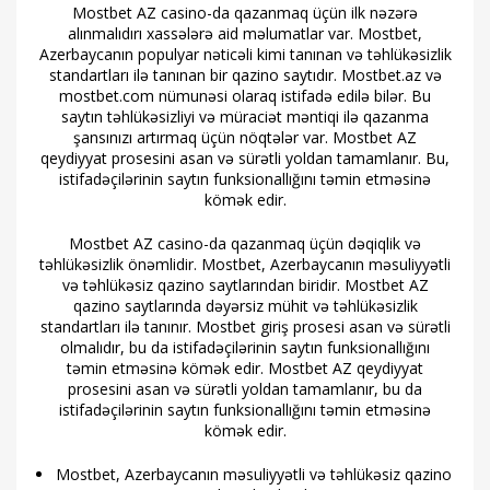
Mostbet AZ casino-da qazanmaq üçün ilk nəzərə
alınmalıdırı xassələrə aid məlumatlar var. Mostbet,
Azerbaycanın populyar nəticəli kimi tanınan və təhlükəsizlik
standartları ilə tanınan bir qazino saytıdır. Mostbet.az və
mostbet.com nümunəsi olaraq istifadə edilə bilər. Bu
saytın təhlükəsizliyi və müraciət məntiqi ilə qazanma
şansınızı artırmaq üçün nöqtələr var. Mostbet AZ
qeydiyyat prosesini asan və sürətli yoldan tamamlanır. Bu,
istifadəçilərinin saytın funksionallığını təmin etməsinə
kömək edir.
Mostbet AZ casino-da qazanmaq üçün dəqiqlik və
təhlükəsizlik önəmlidir. Mostbet, Azerbaycanın məsuliyyətli
və təhlükəsiz qazino saytlarından biridir. Mostbet AZ
qazino saytlarında dəyərsiz mühit və təhlükəsizlik
standartları ilə tanınır. Mostbet giriş prosesi asan və sürətli
olmalıdır, bu da istifadəçilərinin saytın funksionallığını
təmin etməsinə kömək edir. Mostbet AZ qeydiyyat
prosesini asan və sürətli yoldan tamamlanır, bu da
istifadəçilərinin saytın funksionallığını təmin etməsinə
kömək edir.
Mostbet, Azerbaycanın məsuliyyətli və təhlükəsiz qazino