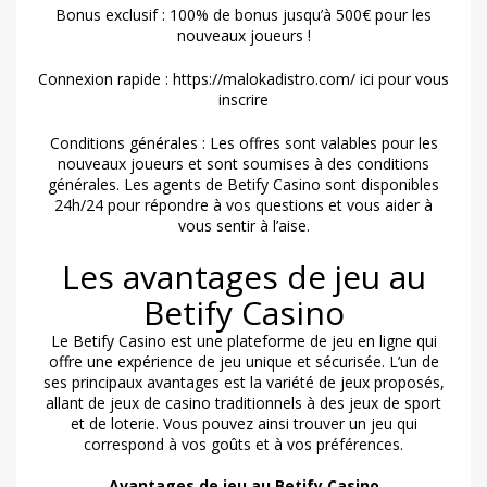
Bonus exclusif : 100% de bonus jusqu’à 500€ pour les
nouveaux joueurs !
Connexion rapide : https://malokadistro.com/ ici pour vous
inscrire
Conditions générales : Les offres sont valables pour les
nouveaux joueurs et sont soumises à des conditions
générales. Les agents de Betify Casino sont disponibles
24h/24 pour répondre à vos questions et vous aider à
vous sentir à l’aise.
Les avantages de jeu au
Betify Casino
Le Betify Casino est une plateforme de jeu en ligne qui
offre une expérience de jeu unique et sécurisée. L’un de
ses principaux avantages est la variété de jeux proposés,
allant de jeux de casino traditionnels à des jeux de sport
et de loterie. Vous pouvez ainsi trouver un jeu qui
correspond à vos goûts et à vos préférences.
Avantages de jeu au Betify Casino