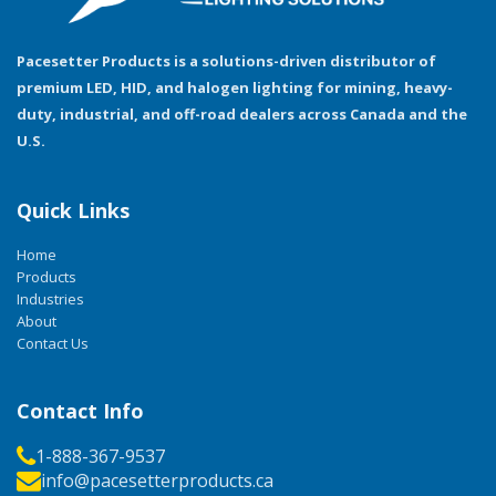
Pacesetter Products is a solutions-driven distributor of
premium LED, HID, and halogen lighting for mining, heavy-
duty, industrial, and off-road dealers across Canada and the
U.S.
Quick Links
Home
Products
Industries
About
Contact Us
Contact Info
1-888-367-9537
info@pacesetterproducts.ca