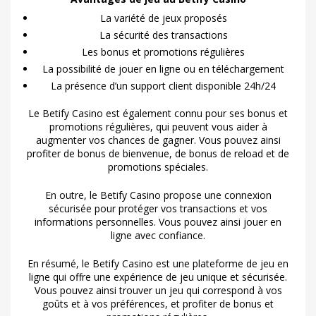
La variété de jeux proposés
La sécurité des transactions
Les bonus et promotions régulières
La possibilité de jouer en ligne ou en téléchargement
La présence d’un support client disponible 24h/24
Le Betify Casino est également connu pour ses bonus et
promotions régulières, qui peuvent vous aider à
augmenter vos chances de gagner. Vous pouvez ainsi
profiter de bonus de bienvenue, de bonus de reload et de
promotions spéciales.
En outre, le Betify Casino propose une connexion
sécurisée pour protéger vos transactions et vos
informations personnelles. Vous pouvez ainsi jouer en
ligne avec confiance.
En résumé, le Betify Casino est une plateforme de jeu en
ligne qui offre une expérience de jeu unique et sécurisée.
Vous pouvez ainsi trouver un jeu qui correspond à vos
goûts et à vos préférences, et profiter de bonus et