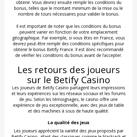
obtenir. Vous devrez ensuite remplir les conditions du
bonus, telles que le montant minimum de la mise ou le
nombre de tours nécessaires pour valider le bonus.
Il est important de noter que les conditions du bonus
peuvent varier en fonction de votre emplacement
géographique. Par exemple, si vous êtes en France, vous
devrez peut-être remplir des conditions spécifiques pour
obtenir le bonus Betify France. Il est donc recommandé
de vérifier les conditions du bonus avant de l’accepter.
Les retours des joueurs
sur le Betify Casino
Les joueurs de Betify Casino partagent leurs impressions
et leurs expériences sur les réseaux sociaux et les forums
de jeu. Selon les témoignages, le casino offre une
expérience de jeu exceptionnelle, avec des jeux de table
et des machines à sous de haute qualité.
La qualité des jeux
Les joueurs apprécient la variété des jeux proposés par
Betify Casino, allant des classiques comme le blackjack et