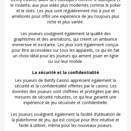
le roulette, aux jeux vidéo plus modernes comme le poker
et le slots. Les jeux sont régulièrement mis à jour et
améliorés pour offrir une expérience de jeu toujours plus
riche et plus variée.
Les joueurs soulignent également la qualité des
graphismes et des animations, qui créent un ambiance
immersive et excitante. Les jeux sont également conçus
pour être accessibles sur tous les appareils, ce qui en fait
un choix idéal pour les joueurs qui aiment jouer en ligne
ou sur leur mobile.
La sécurité et la confidentialité
Les joueurs de Betify Casino apprécient également la
sécurité et la confidentialité offertes par le casino. Les
données des joueurs sont chiffrées et protégées par des
mesures de sécurité robustes, ce qui leur garantit une
expérience de jeu sécurisée et confidentielle.
Les joueurs soulignent également la facilité d’utilisation de
la plateforme de jeu, qui est conçue pour être intuitive et
facile à utiliser, même pour les nouveaux joueurs.