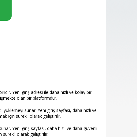
ir. Yeni giriş adresi ile daha hızlı ve kolay bir
elişmekte olan bir platformdur.
yüklemeyi sunar. Yeni giriş sayfası, daha hızlı ve
için sürekli olarak geliştirilir.
nar. Yeni giriş sayfası, daha hızlı ve daha güvenli
ürekli olarak geliştirilir.