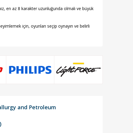
reniz, en az 8 karakter uzunluğunda olmalı ve büyük
yimlemek için, oyunları seçip oynayın ve belirli
allurgy and Petroleum
)