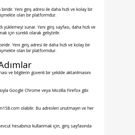
dir. Yeni giriş adresi ile daha hızlı ve kolay bir
elişmekte olan bir platformdur.
yüklemeyi sunar. Yeni giriş sayfası, daha hızlı ve
için sürekli olarak geliştirilir.
ir. Yeni giriş adresi ile daha hızlı ve kolay bir
elişmekte olan bir platformdur.
Adımlar
ı ve bilgilerin güvenli bir şekilde aktarılmasını
yısıyla Google Chrome veya Mozilla Firefox gibi
m158.com olabilir. Bu adresleri unutmayın ve her
vcut hesabınızı kullanmak için, giriş sayfasında