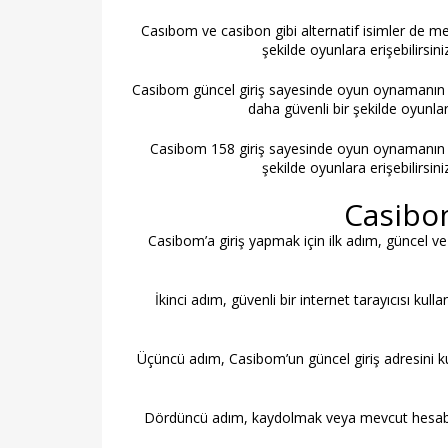
Casıbom ve casibon gibi alternatif isimler de mev
şekilde oyunlara erişebilirsin
Casibom güncel giriş sayesinde oyun oynamanın dah
daha güvenli bir şekilde oyunlar
Casibom 158 giriş sayesinde oyun oynamanın kolay
şekilde oyunlara erişebilirsin
Casibo
Casibom’a giriş yapmak için ilk adım, güncel ve 
İkinci adım, güvenli bir internet tarayıcısı k
Üçüncü adım, Casibom’un güncel giriş adresini k
Dördüncü adım, kaydolmak veya mevcut hesabınızı