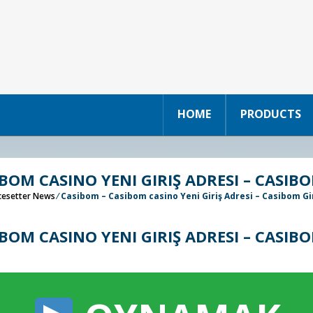
HOME
PRODUCTS
BOM CASINO YENI GIRIŞ ADRESI – CASIB
cesetter News
⁄
Casibom – Casibom casino Yeni Giriş Adresi – Casibom Gi
BOM CASINO YENI GIRIŞ ADRESI – CASIB