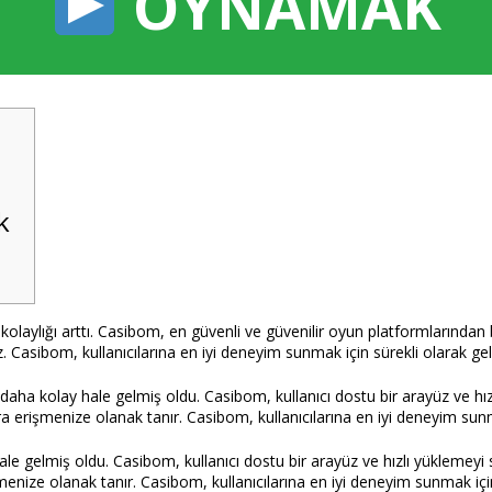
OYNAMAK
k
lığı arttı. Casibom, en güvenli ve güvenilir oyun platformlarından birid
iz. Casibom, kullanıcılarına en iyi deneyim sunmak için sürekli olarak g
a kolay hale gelmiş oldu. Casibom, kullanıcı dostu bir arayüz ve hızlı 
a erişmenize olanak tanır. Casibom, kullanıcılarına en iyi deneyim sunmak 
gelmiş oldu. Casibom, kullanıcı dostu bir arayüz ve hızlı yüklemeyi su
enize olanak tanır. Casibom, kullanıcılarına en iyi deneyim sunmak için s