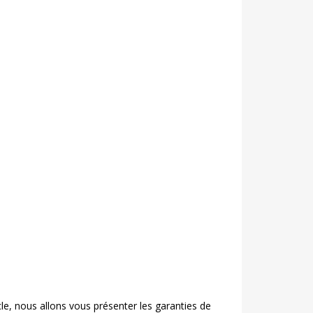
cle, nous allons vous présenter les garanties de