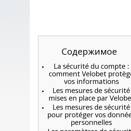
Содержимое
La sécurité du compte :
comment Velobet protèg
vos informations
Les mesures de sécurité
mises en place par Velobe
Les mesures de sécurité
pour protéger vos donné
personnelles