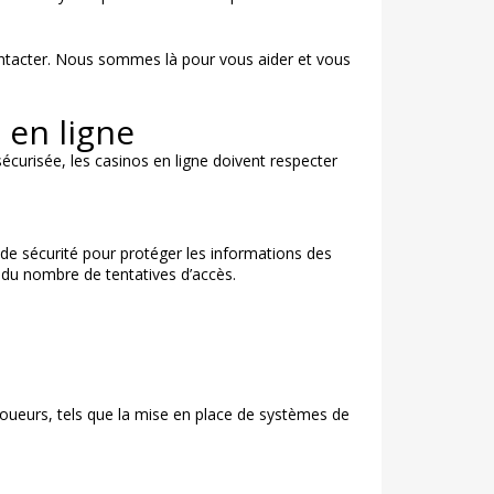
ontacter. Nous sommes là pour vous aider et vous
 en ligne
écurisée, les casinos en ligne doivent respecter
 de sécurité pour protéger les informations des
n du nombre de tentatives d’accès.
joueurs, tels que la mise en place de systèmes de