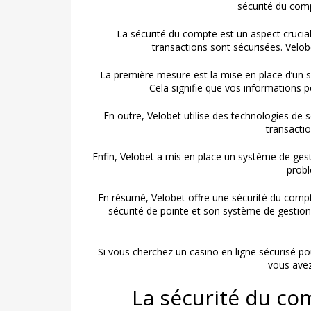
sécurité du comp
La sécurité du compte est un aspect crucial
transactions sont sécurisées. Velo
La première mesure est la mise en place d’un s
Cela signifie que vos informations 
En outre, Velobet utilise des technologies de s
transacti
Enfin, Velobet a mis en place un système de gest
probl
En résumé, Velobet offre une sécurité du comp
sécurité de pointe et son système de gestion
Si vous cherchez un casino en ligne sécurisé po
vous avez
La sécurité du co