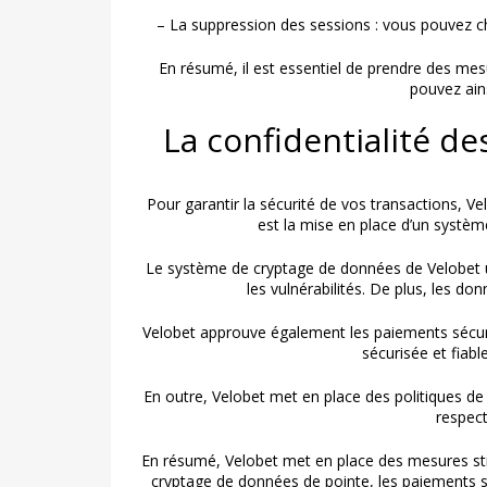
– La suppression des sessions : vous pouvez ch
En résumé, il est essentiel de prendre des me
pouvez ain
La confidentialité de
Pour garantir la sécurité de vos transactions, 
est la mise en place d’un systèm
Le système de cryptage de données de Velobet ut
les vulnérabilités. De plus, les 
Velobet approuve également les paiements sécuris
sécurisée et fiabl
En outre, Velobet met en place des politiques de
respect
En résumé, Velobet met en place des mesures stri
cryptage de données de pointe, les paiements séc