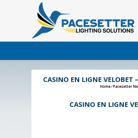
Skip
to
content
CASINO EN LIGNE VELOBET 
Home
⁄
Pacesetter N
CASINO EN LIGNE V