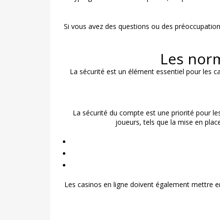
Si vous avez des questions ou des préoccupation
Les norm
La sécurité est un élément essentiel pour les c
La sécurité du compte est une priorité pour le
joueurs, tels que la mise en plac
Les casinos en ligne doivent également mettre en