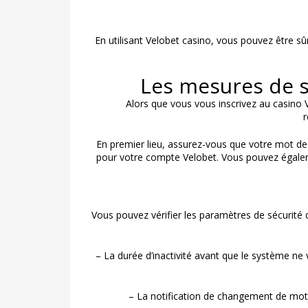
En utilisant Velobet casino, vous pouvez être 
Les mesures de s
Alors que vous vous inscrivez au casino 
r
En premier lieu, assurez-vous que votre mot de 
pour votre compte Velobet. Vous pouvez égaleme
Vous pouvez vérifier les paramètres de sécurité
– La durée d’inactivité avant que le système n
– La notification de changement de mot 