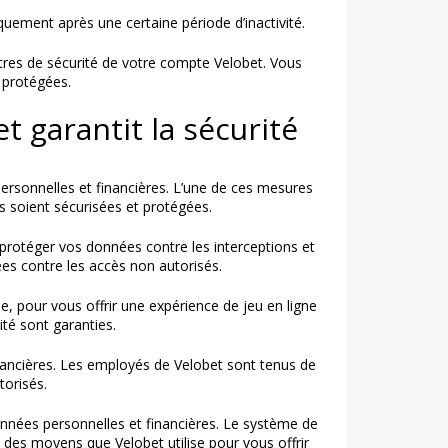
uement après une certaine période d’inactivité.
tres de sécurité de votre compte Velobet. Vous
 protégées.
t garantit la sécurité
ersonnelles et financières. L’une de ces mesures
s soient sécurisées et protégées.
protéger vos données contre les interceptions et
es contre les accès non autorisés.
, pour vous offrir une expérience de jeu en ligne
ité sont garanties.
inancières. Les employés de Velobet sont tenus de
torisés.
onnées personnelles et financières. Le système de
s des moyens que Velobet utilise pour vous offrir