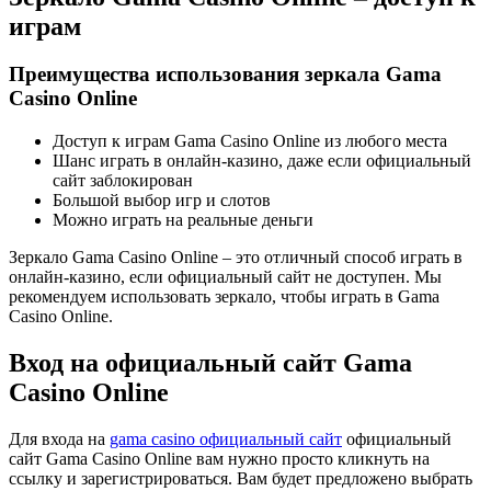
играм
Преимущества использования зеркала Gama
Casino Online
Доступ к играм Gama Casino Online из любого места
Шанс играть в онлайн-казино, даже если официальный
сайт заблокирован
Большой выбор игр и слотов
Можно играть на реальные деньги
Зеркало Gama Casino Online – это отличный способ играть в
онлайн-казино, если официальный сайт не доступен. Мы
рекомендуем использовать зеркало, чтобы играть в Gama
Casino Online.
Вход на официальный сайт Gama
Casino Online
Для входа на
gama casino официальный сайт
официальный
сайт Gama Casino Online вам нужно просто кликнуть на
ссылку и зарегистрироваться. Вам будет предложено выбрать