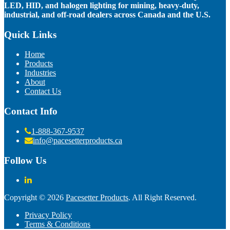
LED, HID, and halogen lighting for mining, heavy-duty,
industrial, and off-road dealers across Canada and the U.S.
Quick Links
Home
Products
Industries
About
Contact Us
Contact Info
1-888-367-9537
info@pacesetterproducts.ca
Follow Us
Copyright © 2026
Pacesetter Products
. All Right Reserved.
Privacy Policy
Terms & Conditions