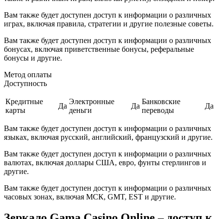
Вам также будет доступен доступ к информации о различных
играх, включая правила, стратегии и другие полезные советы.
Вам также будет доступен доступ к информации о различных
бонусах, включая приветственные бонусы, реферальные
бонусы и другие.
Метод оплаты
Доступность
Кредитные
Электронные
Банковские
Да
Да
Да
карты
деньги
переводы
Вам также будет доступен доступ к информации о различных
языках, включая русский, английский, французский и другие.
Вам также будет доступен доступ к информации о различных
валютах, включая доллары США, евро, фунты стерлингов и
другие.
Вам также будет доступен доступ к информации о различных
часовых зонах, включая МСК, GMT, EST и другие.
Зеркало Gama Casino Online – доступ к