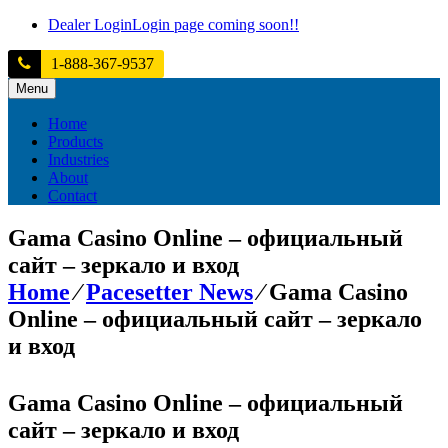
Skip
Dealer Login
Login page coming soon!!
to
content
1-888-367-9537
Menu
Home
Products
Industries
About
Contact
Gama Casino Online – официальный
сайт – зеркало и вход
Home
⁄
Pacesetter News
⁄
Gama Casino
Online – официальный сайт – зеркало
и вход
Gama Casino Online – официальный
сайт – зеркало и вход