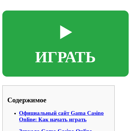
▶️
ИГРАТЬ
Содержимое
Официальный сайт Gama Casino
Online: Как начать играть