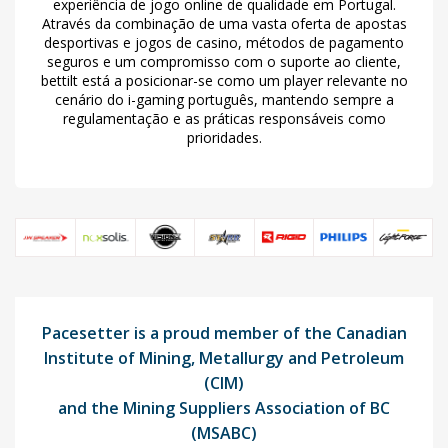
experiência de jogo online de qualidade em Portugal.
Através da combinação de uma vasta oferta de apostas
desportivas e jogos de casino, métodos de pagamento
seguros e um compromisso com o suporte ao cliente,
bettilt está a posicionar-se como um player relevante no
cenário do i-gaming português, mantendo sempre a
regulamentação e as práticas responsáveis como
prioridades.
Pacesetter is a proud member of the Canadian
Institute of Mining, Metallurgy and Petroleum
(CIM)
and the Mining Suppliers Association of BC
(MSABC)