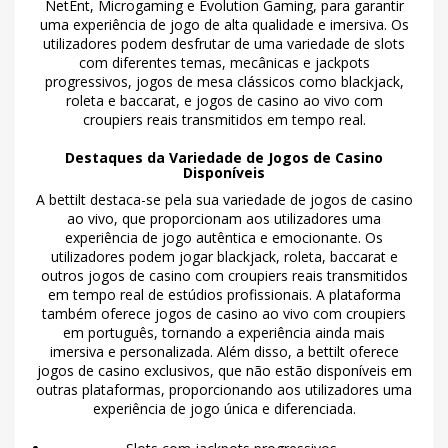
NetEnt, Microgaming e Evolution Gaming, para garantir
uma experiência de jogo de alta qualidade e imersiva. Os
utilizadores podem desfrutar de uma variedade de slots
com diferentes temas, mecânicas e jackpots
progressivos, jogos de mesa clássicos como blackjack,
roleta e baccarat, e jogos de casino ao vivo com
croupiers reais transmitidos em tempo real.
Destaques da Variedade de Jogos de Casino
Disponíveis
A bettilt destaca-se pela sua variedade de jogos de casino
ao vivo, que proporcionam aos utilizadores uma
experiência de jogo autêntica e emocionante. Os
utilizadores podem jogar blackjack, roleta, baccarat e
outros jogos de casino com croupiers reais transmitidos
em tempo real de estúdios profissionais. A plataforma
também oferece jogos de casino ao vivo com croupiers
em português, tornando a experiência ainda mais
imersiva e personalizada. Além disso, a bettilt oferece
jogos de casino exclusivos, que não estão disponíveis em
outras plataformas, proporcionando aos utilizadores uma
experiência de jogo única e diferenciada.