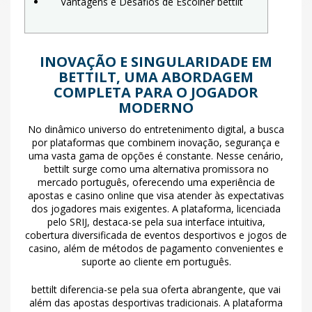
Vantagens e Desafios de Escolher bettilt
INOVAÇÃO E SINGULARIDADE EM
BETTILT, UMA ABORDAGEM
COMPLETA PARA O JOGADOR
MODERNO
No dinâmico universo do entretenimento digital, a busca
por plataformas que combinem inovação, segurança e
uma vasta gama de opções é constante. Nesse cenário,
bettilt surge como uma alternativa promissora no
mercado português, oferecendo uma experiência de
apostas e casino online que visa atender às expectativas
dos jogadores mais exigentes. A plataforma, licenciada
pelo SRIJ, destaca-se pela sua interface intuitiva,
cobertura diversificada de eventos desportivos e jogos de
casino, além de métodos de pagamento convenientes e
suporte ao cliente em português.
bettilt
diferencia-se pela sua oferta abrangente, que vai
além das apostas desportivas tradicionais. A plataforma