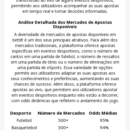
transmissão ao vivo de alguns eventos desportivos,
permitindo aos utilizadores acompanhar as suas apostas
em tempo real e tomar decisões informadas.
Análise Detalhada dos Mercados de Apostas
Disponíveis
A diversidade de mercados de apostas disponíveis em
bettilt é um dos seus principais atrativos. Para além dos
mercados tradicionais, a plataforma oferece apostas
específicas em eventos desportivos, como o número de
cantos em uma partida de futebol, o número de ressaltos
em uma partida de ténis ou o número de eliminações em
uma partida de eSports. Essa variedade de opções
permite aos utilizadores adaptar as suas apostas aos
seus conhecimentos e preferências, aumentando as suas
chances de sucesso. Além disso, a plataforma oferece
apostas ao vivo, que permitem aos utilizadores apostar
em eventos desportivos enquanto eles estão a decorrer,
com odds dinâmicas que refletem o andamento do jogo.
Desporto
Número de Mercados
Odds Médias
Futebol
500+
95%
Basquetebol
300+
94%