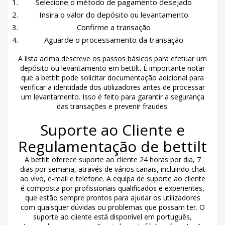
Selecione o método de pagamento desejado
Insira o valor do depósito ou levantamento
Confirme a transação
Aguarde o processamento da transação
A lista acima descreve os passos básicos para efetuar um
depósito ou levantamento em bettilt. É importante notar
que a bettilt pode solicitar documentação adicional para
verificar a identidade dos utilizadores antes de processar
um levantamento. Isso é feito para garantir a segurança
das transações e prevenir fraudes.
Suporte ao Cliente e
Regulamentação de bettilt
A bettilt oferece suporte ao cliente 24 horas por dia, 7
dias por semana, através de vários canais, incluindo chat
ao vivo, e-mail e telefone. A equipa de suporte ao cliente
é composta por profissionais qualificados e experientes,
que estão sempre prontos para ajudar os utilizadores
com quaisquer dúvidas ou problemas que possam ter. O
suporte ao cliente está disponível em português,