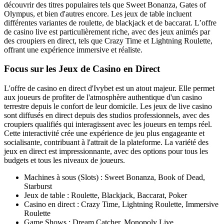
découvrir des titres populaires tels que Sweet Bonanza, Gates of
Olympus, et bien d'autres encore. Les jeux de table incluent
différentes variantes de roulette, de blackjack et de baccarat. L’offre
de casino live est particulièrement riche, avec des jeux animés par
des croupiers en direct, tels que Crazy Time et Lightning Roulette,
offrant une expérience immersive et réaliste.
Focus sur les Jeux de Casino en Direct
L'offre de casino en direct d'Ivybet est un atout majeur. Elle permet
aux joueurs de profiter de l'atmosphère authentique d'un casino
terrestre depuis le confort de leur domicile. Les jeux de live casino
sont diffusés en direct depuis des studios professionnels, avec des
croupiers qualifiés qui interagissent avec les joueurs en temps réel.
Cette interactivité crée une expérience de jeu plus engageante et
socialisante, contribuant à l'attrait de la plateforme. La variété des
jeux en direct est impressionnante, avec des options pour tous les
budgets et tous les niveaux de joueurs.
Machines à sous (Slots) : Sweet Bonanza, Book of Dead,
Starburst
Jeux de table : Roulette, Blackjack, Baccarat, Poker
Casino en direct : Crazy Time, Lightning Roulette, Immersive
Roulette
Game Shows : Dream Catcher, Monopoly Live