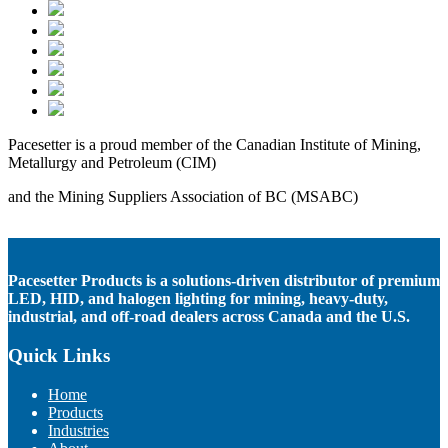
Pacesetter is a proud member of the Canadian Institute of Mining,
Metallurgy and Petroleum (CIM)
and the Mining Suppliers Association of BC (MSABC)
Pacesetter Products is a solutions-driven distributor of premium
LED, HID, and halogen lighting for mining, heavy-duty,
industrial, and off-road dealers across Canada and the U.S.
Quick Links
Home
Products
Industries