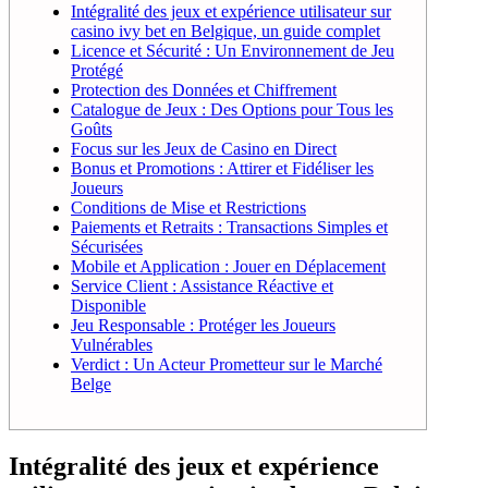
Intégralité des jeux et expérience utilisateur sur
casino ivy bet en Belgique, un guide complet
Licence et Sécurité : Un Environnement de Jeu
Protégé
Protection des Données et Chiffrement
Catalogue de Jeux : Des Options pour Tous les
Goûts
Focus sur les Jeux de Casino en Direct
Bonus et Promotions : Attirer et Fidéliser les
Joueurs
Conditions de Mise et Restrictions
Paiements et Retraits : Transactions Simples et
Sécurisées
Mobile et Application : Jouer en Déplacement
Service Client : Assistance Réactive et
Disponible
Jeu Responsable : Protéger les Joueurs
Vulnérables
Verdict : Un Acteur Prometteur sur le Marché
Belge
Intégralité des jeux et expérience