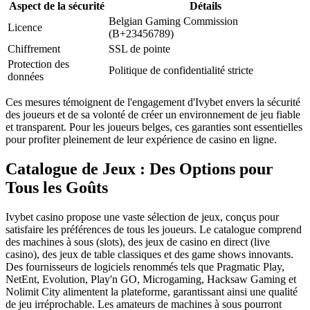
Aspect de la sécurité
Détails
Belgian Gaming Commission
Licence
(B+23456789)
Chiffrement
SSL de pointe
Protection des
Politique de confidentialité stricte
données
Ces mesures témoignent de l'engagement d'Ivybet envers la sécurité
des joueurs et de sa volonté de créer un environnement de jeu fiable
et transparent. Pour les joueurs belges, ces garanties sont essentielles
pour profiter pleinement de leur expérience de casino en ligne.
Catalogue de Jeux : Des Options pour
Tous les Goûts
Ivybet casino propose une vaste sélection de jeux, conçus pour
satisfaire les préférences de tous les joueurs. Le catalogue comprend
des machines à sous (slots), des jeux de casino en direct (live
casino), des jeux de table classiques et des game shows innovants.
Des fournisseurs de logiciels renommés tels que Pragmatic Play,
NetEnt, Evolution, Play'n GO, Microgaming, Hacksaw Gaming et
Nolimit City alimentent la plateforme, garantissant ainsi une qualité
de jeu irréprochable. Les amateurs de machines à sous pourront