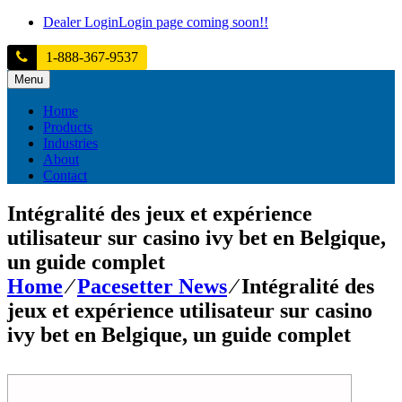
Skip
Dealer Login
Login page coming soon!!
to
content
1-888-367-9537
Menu
Home
Products
Industries
About
Contact
Intégralité des jeux et expérience
utilisateur sur casino ivy bet en Belgique,
un guide complet
Home
⁄
Pacesetter News
⁄
Intégralité des
jeux et expérience utilisateur sur casino
ivy bet en Belgique, un guide complet