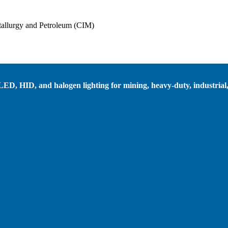
etallurgy and Petroleum (CIM)
 LED, HID, and halogen lighting for mining, heavy-duty, industrial