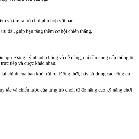
ệm và tìm ra trò chơi phù hợp với bạn.
ưu đãi, giúp bạn tăng thêm cơ hội chiến thắng.
win app. Đăng ký nhanh chóng và dễ dàng, chỉ cần cung cấp thông tin
 trực tiếp và cược khác nhau.
 tài chính của bạn khỏi rủi ro. Đồng thời, hãy sử dụng các công cụ
y tắc và chiến lược của từng trò chơi, từ đó nâng cao kỹ năng chơi