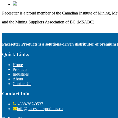
Pacesetter is a proud member of the Canadian Institute of Mining, M
and the Mining Suppliers Association of BC (MSABC)
Pacesetter Products is a solutions-driven distributor of premium
Quick Links
Home
Products
Industries
About
Contact Us
Contact Info
1-888-367-9537
info@pacesetterproducts.ca