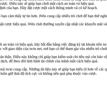
 cược. Điều này sẽ giúp bạn chơi một cách an toàn và hiệu quả.
định của bạn. Hãy đặt cược một cách thông minh và có kế hoạch.
bạn cảm thấy tự tin hơn. iWin cung cấp nhiều trò chơi để bạn thử nghi
uật cược hiệu quả. iWin club thường xuyên cập nhật các khuyến mãi và 
 an toàn và hiệu quả, hãy bắt đầu bằng việc đăng ký tài khoản trên i
với giao diện của iwin net, nơi bạn có thể tham gia vào nhiều trò chơi
bản thân. Điều này không chỉ giúp bạn kiểm soát chi tiêu mà còn bảo vệ
 dịch, để theo dõi tình hình tài chính của mình một cách hiệu quả.
à iwin cung cấp. Những tài liệu này sẽ giúp bạn hiểu rõ hơn về các qu
luôn giữ thái độ tích cực và không nên quá phụ thuộc vào cược.