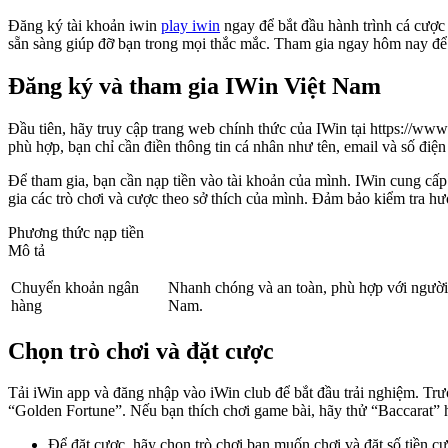
Đăng ký tài khoản iwin
play iwin
ngay để bắt đầu hành trình cá cược 
sẵn sàng giúp đỡ bạn trong mọi thắc mắc. Tham gia ngay hôm nay để t
Đăng ký và tham gia IWin Việt Nam
Đầu tiên, hãy truy cập trang web chính thức của IWin tại https://w
phù hợp, bạn chỉ cần điền thông tin cá nhân như tên, email và số điện 
Để tham gia, bạn cần nạp tiền vào tài khoản của mình. IWin cung cấp
gia các trò chơi và cược theo sở thích của mình. Đảm bảo kiểm tra hư
Phương thức nạp tiền
Mô tả
Chuyển khoản ngân
Nhanh chóng và an toàn, phù hợp với người
hàng
Nam.
Chọn trò chơi và đặt cược
Tải iWin app và đăng nhập vào iWin club để bắt đầu trải nghiệm. Trướ
“Golden Fortune”. Nếu bạn thích chơi game bài, hãy thử “Baccarat” 
Để đặt cược, hãy chọn trò chơi bạn muốn chơi và đặt số tiền c