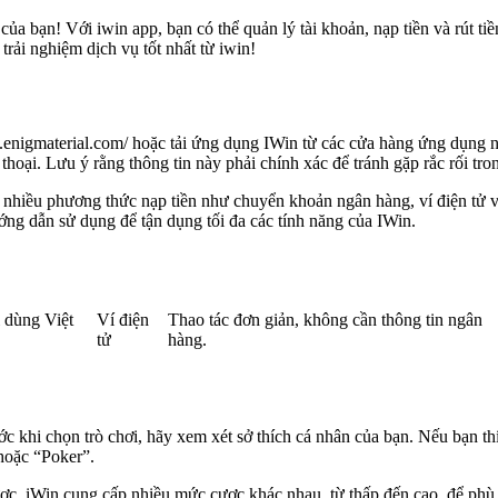
của bạn! Với iwin app, bạn có thể quản lý tài khoản, nạp tiền và rút 
rải nghiệm dịch vụ tốt nhất từ iwin!
ww.enigmaterial.com/ hoặc tải ứng dụng IWin từ các cửa hàng ứng dụn
thoại. Lưu ý rằng thông tin này phải chính xác để tránh gặp rắc rối tron
 nhiều phương thức nạp tiền như chuyển khoản ngân hàng, ví điện tử và
ớng dẫn sử dụng để tận dụng tối đa các tính năng của IWin.
 dùng Việt
Ví điện
Thao tác đơn giản, không cần thông tin ngân
tử
hàng.
c khi chọn trò chơi, hãy xem xét sở thích cá nhân của bạn. Nếu bạn th
hoặc “Poker”.
ược. iWin cung cấp nhiều mức cược khác nhau, từ thấp đến cao, để phù