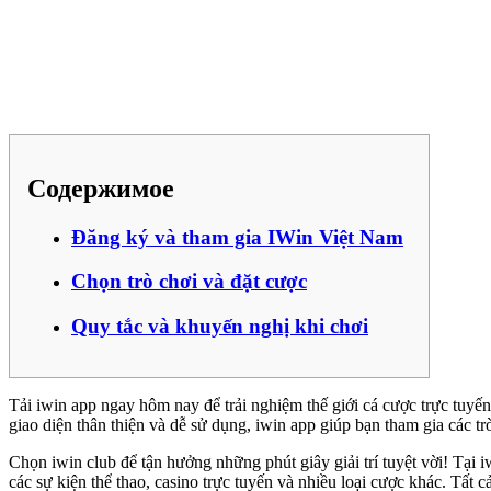
Содержимое
Đăng ký và tham gia IWin Việt Nam
Chọn trò chơi và đặt cược
Quy tắc và khuyến nghị khi chơi
Tải iwin app ngay hôm nay để trải nghiệm thế giới cá cược trực tuyến
giao diện thân thiện và dễ sử dụng, iwin app giúp bạn tham gia các tr
Chọn iwin club để tận hưởng những phút giây giải trí tuyệt vời! Tại i
các sự kiện thể thao, casino trực tuyến và nhiều loại cược khác. Tất 