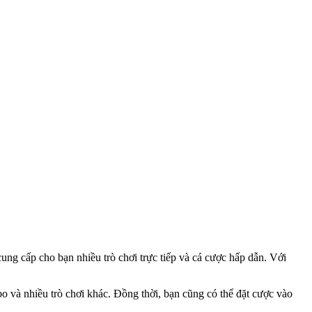
ung cấp cho bạn nhiều trò chơi trực tiếp và cá cược hấp dẫn. Với
cbo và nhiều trò chơi khác. Đồng thời, bạn cũng có thể đặt cược vào