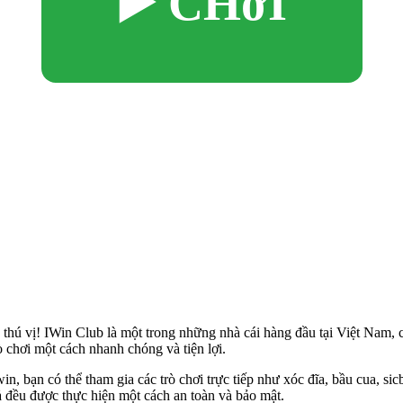
▶️ CHơI
 thú vị! IWin Club là một trong những nhà cái hàng đầu tại Việt Nam, c
ò chơi một cách nhanh chóng và tiện lợi.
win, bạn có thể tham gia các trò chơi trực tiếp như xóc đĩa, bầu cua, si
cả đều được thực hiện một cách an toàn và bảo mật.