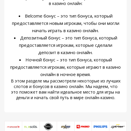
в казино онлайн:
Вelcome бонус – это тип бонуса, который
предоставляется новым игрокам, чтобы они могли
начать играть в казино онлайн.
Депозитный бонус – это тип бонуса, который
предоставляется игрокам, которые сделали
депозит в казино онлайн.
Ночной бонус – это тип бонуса, который
предоставляется игрокам, которые играют в казино
онлайн в ночное время.
В этом разделе мы рассмотрели некоторые из лучших
слотов и бонусов в казино онлайн. Мы надеем, что
это поможет вам найти идеальное место для игры на
деньги и начать свой путь в мире онлайн-казино.