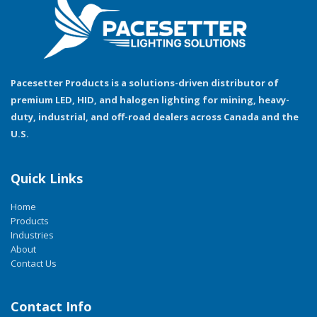
Pacesetter Products is a solutions-driven distributor of
premium LED, HID, and halogen lighting for mining, heavy-
duty, industrial, and off-road dealers across Canada and the
U.S.
Quick Links
Home
Products
Industries
About
Contact Us
Contact Info