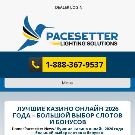
Skip
DEALER LOGIN
to
content
1-888-367-9537
Menu
ЛУЧШИЕ КАЗИНО ОНЛАЙН 2026
ГОДА – БОЛЬШОЙ ВЫБОР СЛОТОВ
И БОНУСОВ
Home
⁄
Pacesetter News
⁄
Лучшие казино онлайн 2026 года
– большой выбор слотов и бонусов