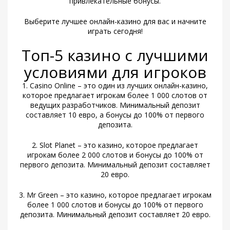
привлекательные бонусы.
Выберите лучшее онлайн-казино для вас и начните
играть сегодня!
Топ-5 казино с лучшими
условиями для игроков
1. Casino Online – это один из лучших онлайн-казино,
которое предлагает игрокам более 1 000 слотов от
ведущих разработчиков. Минимальный депозит
составляет 10 евро, а бонусы до 100% от первого
депозита.
2. Slot Planet – это казино, которое предлагает
игрокам более 2 000 слотов и бонусы до 100% от
первого депозита. Минимальный депозит составляет
20 евро.
3. Mr Green – это казино, которое предлагает игрокам
более 1 000 слотов и бонусы до 100% от первого
депозита. Минимальный депозит составляет 20 евро.