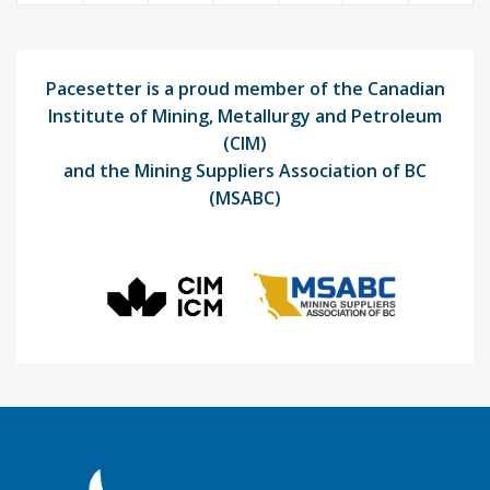
Pacesetter is a proud member of the Canadian
Institute of Mining, Metallurgy and Petroleum
(CIM)
and the Mining Suppliers Association of BC
(MSABC)