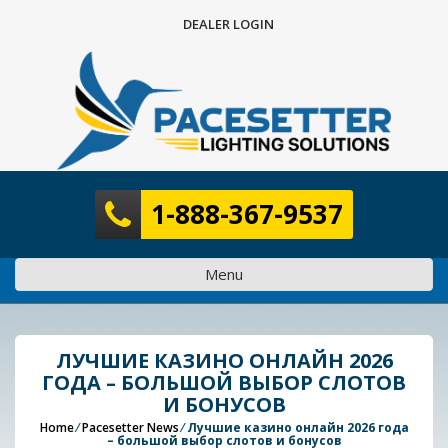
Skip
DEALER LOGIN
to
content
1-888-367-9537
Menu
ЛУЧШИЕ КАЗИНО ОНЛАЙН 2026
ГОДА – БОЛЬШОЙ ВЫБОР СЛОТОВ
И БОНУСОВ
Home
⁄
Pacesetter News
⁄
Лучшие казино онлайн 2026 года
– большой выбор слотов и бонусов