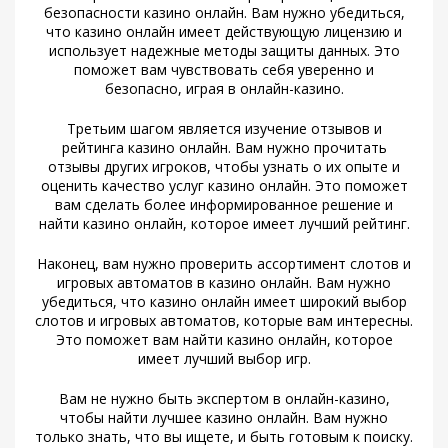
безопасности казино онлайн. Вам нужно убедиться,
что казино онлайн имеет действующую лицензию и
использует надежные методы защиты данных. Это
поможет вам чувствовать себя уверенно и
безопасно, играя в онлайн-казино.
Третьим шагом является изучение отзывов и
рейтинга казино онлайн. Вам нужно прочитать
отзывы других игроков, чтобы узнать о их опыте и
оценить качество услуг казино онлайн. Это поможет
вам сделать более информированное решение и
найти казино онлайн, которое имеет лучший рейтинг.
Наконец, вам нужно проверить ассортимент слотов и
игровых автоматов в казино онлайн. Вам нужно
убедиться, что казино онлайн имеет широкий выбор
слотов и игровых автоматов, которые вам интересны.
Это поможет вам найти казино онлайн, которое
имеет лучший выбор игр.
Вам не нужно быть экспертом в онлайн-казино,
чтобы найти лучшее казино онлайн. Вам нужно
только знать, что вы ищете, и быть готовым к поиску.