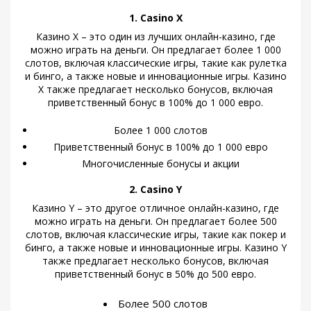
1. Casino X
Казино X – это один из лучших онлайн-казино, где
можно играть на деньги. Он предлагает более 1 000
слотов, включая классические игры, такие как рулетка
и бинго, а также новые и инновационные игры. Казино
X также предлагает несколько бонусов, включая
приветственный бонус в 100% до 1 000 евро.
Более 1 000 слотов
Приветственный бонус в 100% до 1 000 евро
Многочисленные бонусы и акции
2. Casino Y
Казино Y – это другое отличное онлайн-казино, где
можно играть на деньги. Он предлагает более 500
слотов, включая классические игры, такие как покер и
бинго, а также новые и инновационные игры. Казино Y
также предлагает несколько бонусов, включая
приветственный бонус в 50% до 500 евро.
Более 500 слотов