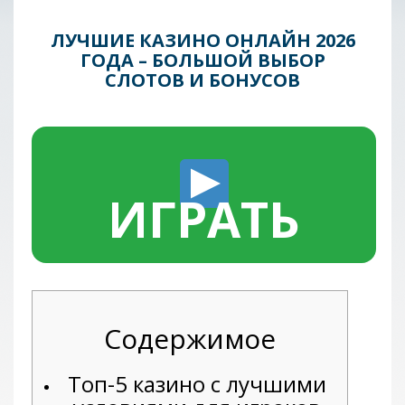
ЛУЧШИЕ КАЗИНО ОНЛАЙН 2026
ГОДА – БОЛЬШОЙ ВЫБОР
СЛОТОВ И БОНУСОВ
ИГРАТЬ
Содержимое
Топ-5 казино с лучшими