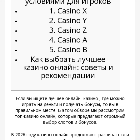
условиями для игроков
1. Casino X
2. Casino Y
3. Casino Z
4. Casino A
5. Casino B
Как выбрать лучшее
казино онлайн: советы и
рекомендации
Если вы ищете лучшее онлайн-
казино
, где можно
играть на деньги и получать бонусы, то вы в
правильном месте. В этом обзоре мы рассмотрим
топ-казино онлайн, которые предлагают огромный
выбор слотов и бонусов.
В 2026 году казино онлайн продолжают развиваться и