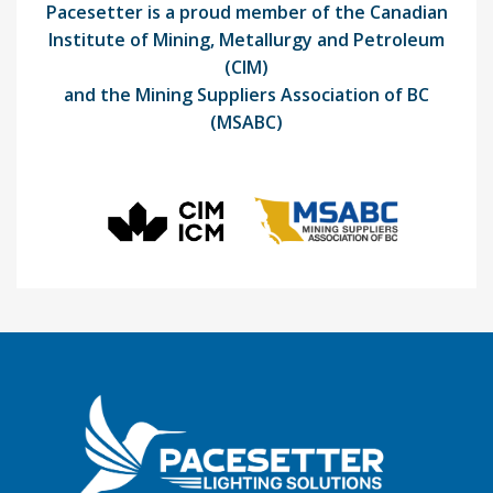
Pacesetter is a proud member of the Canadian
Institute of Mining, Metallurgy and Petroleum
(CIM)
and the Mining Suppliers Association of BC
(MSABC)