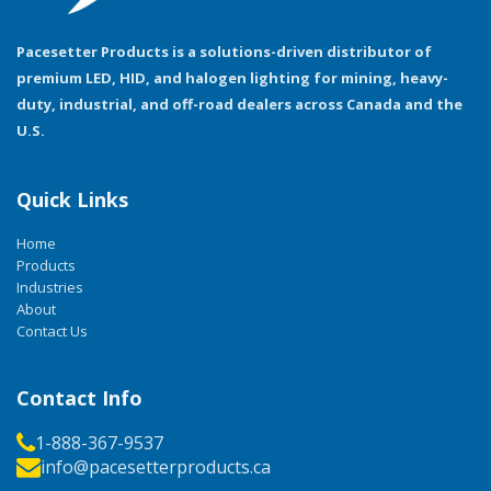
Pacesetter Products is a solutions-driven distributor of
premium LED, HID, and halogen lighting for mining, heavy-
duty, industrial, and off-road dealers across Canada and the
U.S.
Quick Links
Home
Products
Industries
About
Contact Us
Contact Info
1-888-367-9537
info@pacesetterproducts.ca