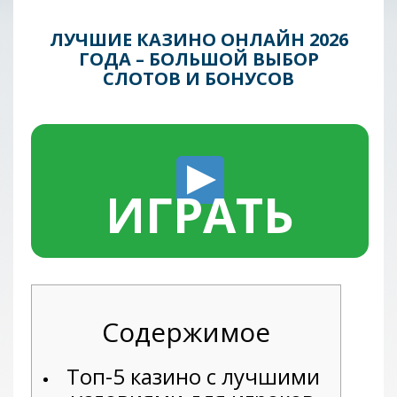
ЛУЧШИЕ КАЗИНО ОНЛАЙН 2026
ГОДА – БОЛЬШОЙ ВЫБОР
СЛОТОВ И БОНУСОВ
ИГРАТЬ
Содержимое
Топ-5 казино с лучшими