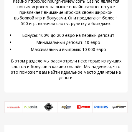
Казино https://edinburgh-review.com/ Casino является
новым игроком на рынке онлайн-казино, но уже
привлекает внимание игроков своей широкой
выборкой игр и бонусами. Они предлагают более 1
500 игр, включая слоты, рулетку и блэкджек.
Бонусы: 100% до 200 евро на первый депозит
Минимальный депозит: 10 евро
Максимальный выигрыш: 10 000 евро
В этом разделе мы рассмотрели некоторые из лучших
слотов и бонусов в казино онлайн. Мы надеемся, что
это поможет вам найти идеальное место для игры на
деньги.