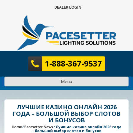
Skip
DEALER LOGIN
to
content
1-888-367-9537
Menu
ЛУЧШИЕ КАЗИНО ОНЛАЙН 2026
ГОДА – БОЛЬШОЙ ВЫБОР СЛОТОВ
И БОНУСОВ
Home
⁄
Pacesetter News
⁄
Лучшие казино онлайн 2026 года
– большой выбор слотов и бонусов