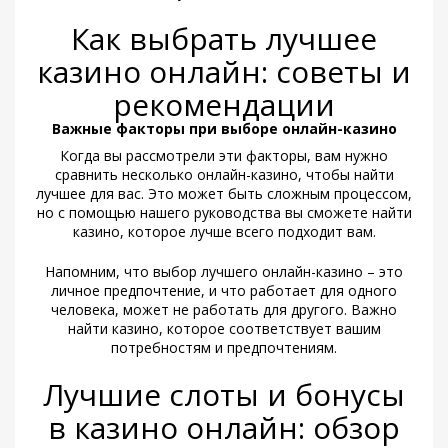
Как выбрать лучшее
казино онлайн: советы и
рекомендации
Важные факторы при выборе онлайн-казино
Когда вы рассмотрели эти факторы, вам нужно
сравнить несколько онлайн-казино, чтобы найти
лучшее для вас. Это может быть сложным процессом,
но с помощью нашего руководства вы сможете найти
казино, которое лучше всего подходит вам.
Напомним, что выбор лучшего онлайн-казино – это
личное предпочтение, и что работает для одного
человека, может не работать для другого. Важно
найти казино, которое соответствует вашим
потребностям и предпочтениям.
Лучшие слоты и бонусы
в казино онлайн: обзор