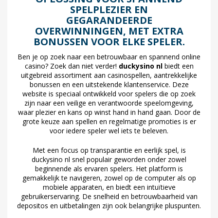
SPELPLEZIER EN
GEGARANDEERDE
OVERWINNINGEN, MET EXTRA
BONUSSEN VOOR ELKE SPELER.
Ben je op zoek naar een betrouwbaar en spannend online
casino? Zoek dan niet verder!
duckysino nl
biedt een
uitgebreid assortiment aan casinospellen, aantrekkelijke
bonussen en een uitstekende klantenservice. Deze
website is speciaal ontwikkeld voor spelers die op zoek
zijn naar een veilige en verantwoorde speelomgeving,
waar plezier en kans op winst hand in hand gaan. Door de
grote keuze aan spellen en regelmatige promoties is er
voor iedere speler wel iets te beleven.
Met een focus op transparantie en eerlijk spel, is
duckysino nl
snel populair geworden onder zowel
beginnende als ervaren spelers. Het platform is
gemakkelijk te navigeren, zowel op de computer als op
mobiele apparaten, en biedt een intuïtieve
gebruikerservaring. De snelheid en betrouwbaarheid van
depositos en uitbetalingen zijn ook belangrijke pluspunten.