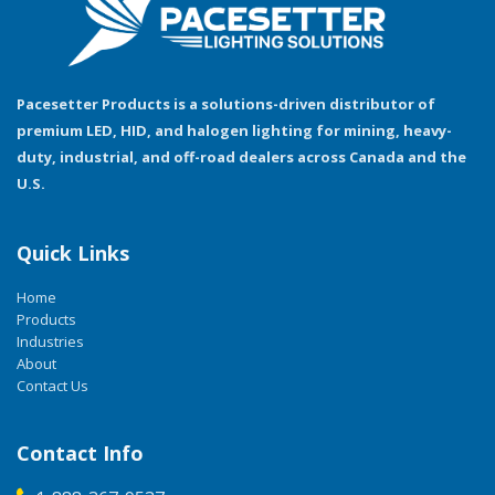
Pacesetter Products is a solutions-driven distributor of
premium LED, HID, and halogen lighting for mining, heavy-
duty, industrial, and off-road dealers across Canada and the
U.S.
Quick Links
Home
Products
Industries
About
Contact Us
Contact Info