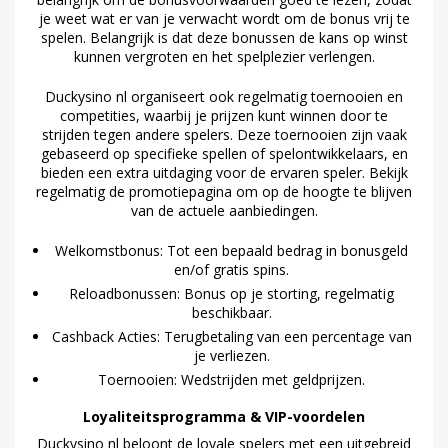
je weet wat er van je verwacht wordt om de bonus vrij te
spelen. Belangrijk is dat deze bonussen de kans op winst
kunnen vergroten en het spelplezier verlengen.
Duckysino nl organiseert ook regelmatig toernooien en
competities, waarbij je prijzen kunt winnen door te
strijden tegen andere spelers. Deze toernooien zijn vaak
gebaseerd op specifieke spellen of spelontwikkelaars, en
bieden een extra uitdaging voor de ervaren speler. Bekijk
regelmatig de promotiepagina om op de hoogte te blijven
van de actuele aanbiedingen.
Welkomstbonus: Tot een bepaald bedrag in bonusgeld
en/of gratis spins.
Reloadbonussen: Bonus op je storting, regelmatig
beschikbaar.
Cashback Acties: Terugbetaling van een percentage van
je verliezen.
Toernooien: Wedstrijden met geldprijzen.
Loyaliteitsprogramma & VIP-voordelen
Duckysino nl beloont de loyale spelers met een uitgebreid