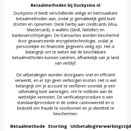
Betaalmethoden bij Duckysino nl
Duckysino nl biedt verschillende veilige en betrouwbare
betaalmethoden aan, zodat je gemakkelijk geld kunt
storten en opnemen. Denk hierbij aan creditcards (Visa,
Mastercard), e-wallets (Skrill, Neteller) en
bankoverschrijvingen. De transacties worden beschermd
door geavanceerde encryptietechnologie, zodat je
persoonlijke en financiële gegevens veilig zijn. Het is
belangrijk om te weten dat de beschikbare
betaalmethoden kunnen variëren, afhankelijk van je land
van verblijf.
De uitbetalingen worden doorgaans snel en efficiënt
verwerkt, en er zijn geen verborgen kosten. Het is wel
belangrijk om je account te verifiëren voordat je een
uitbetaling kunt aanvragen, om te voldoen aan de
wettelijke vereisten. De verificatieprocedure is een
standaardprocedure in de online casinowereld en is
bedoeld om fraude te voorkomen en je identiteit te
beschermen.
Betaalmethode
Storting
Uitbetaling
Verwerkingstijd