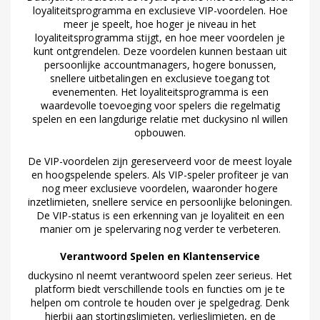
loyaliteitsprogramma en exclusieve VIP-voordelen. Hoe
meer je speelt, hoe hoger je niveau in het
loyaliteitsprogramma stijgt, en hoe meer voordelen je
kunt ontgrendelen. Deze voordelen kunnen bestaan uit
persoonlijke accountmanagers, hogere bonussen,
snellere uitbetalingen en exclusieve toegang tot
evenementen. Het loyaliteitsprogramma is een
waardevolle toevoeging voor spelers die regelmatig
spelen en een langdurige relatie met duckysino nl willen
opbouwen.
De VIP-voordelen zijn gereserveerd voor de meest loyale
en hoogspelende spelers. Als VIP-speler profiteer je van
nog meer exclusieve voordelen, waaronder hogere
inzetlimieten, snellere service en persoonlijke beloningen.
De VIP-status is een erkenning van je loyaliteit en een
manier om je spelervaring nog verder te verbeteren.
Verantwoord Spelen en Klantenservice
duckysino nl neemt verantwoord spelen zeer serieus. Het
platform biedt verschillende tools en functies om je te
helpen om controle te houden over je spelgedrag. Denk
hierbij aan stortingslimieten, verlieslimieten, en de