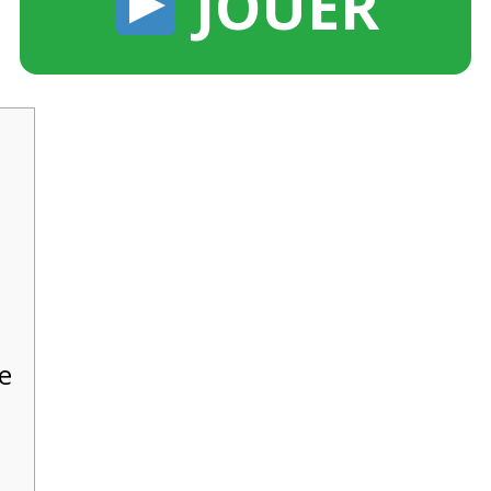
JOUER
e