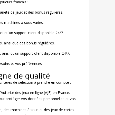
joueurs français :
variété de jeux et des bonus régulières.
 des machines à sous variés.
si qu’un support client disponible 24/7.
s, ainsi que des bonus régulières.
 ainsi qu’un support client disponible 24/7.
esoins et vos préférences.
gne de qualité
es critères de sélection à prendre en compte :
l’Autorité des jeux en ligne (AJE) en France.
 pour protéger vos données personnelles et vos
ble, des machines à sous et des jeux de cartes.