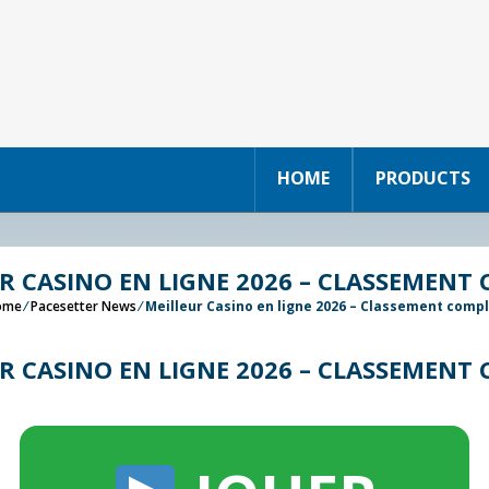
HOME
PRODUCTS
R CASINO EN LIGNE 2026 – CLASSEMENT
ome
⁄
Pacesetter News
⁄
Meilleur Casino en ligne 2026 – Classement comp
R CASINO EN LIGNE 2026 – CLASSEMENT