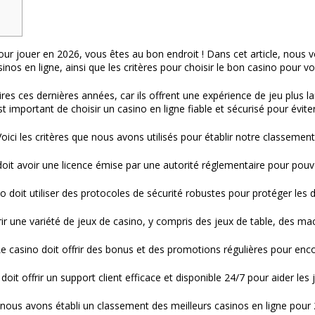
ur jouer en 2026, vous êtes au bon endroit ! Dans cet article, nous 
sinos en ligne, ainsi que les critères pour choisir le bon casino pour vo
es ces dernières années, car ils offrent une expérience de jeu plus lar
st important de choisir un casino en ligne fiable et sécurisé pour évite
oici les critères que nous avons utilisés pour établir notre classement
 doit avoir une licence émise par une autorité réglementaire pour pou
ino doit utiliser des protocoles de sécurité robustes pour protéger les
ffrir une variété de jeux de casino, y compris des jeux de table, des ma
e casino doit offrir des bonus et des promotions régulières pour enco
o doit offrir un support client efficace et disponible 24/7 pour aider le
, nous avons établi un classement des meilleurs casinos en ligne pour 2