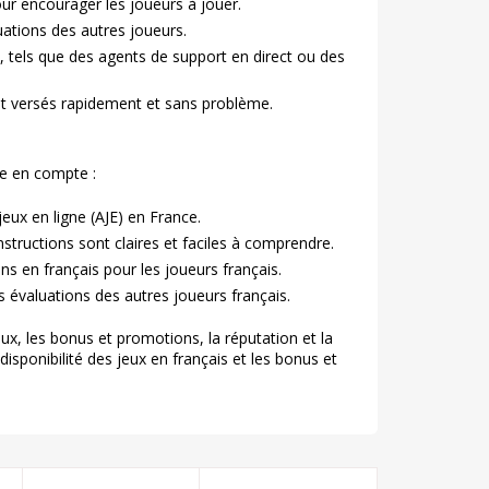
ur encourager les joueurs à jouer.
luations des autres joueurs.
s, tels que des agents de support en direct ou des
sont versés rapidement et sans problème.
re en compte :
 jeux en ligne (AJE) en France.
nstructions sont claires et faciles à comprendre.
s en français pour les joueurs français.
s évaluations des autres joueurs français.
 jeux, les bonus et promotions, la réputation et la
 disponibilité des jeux en français et les bonus et