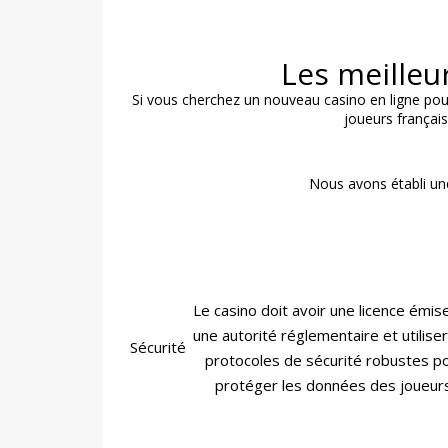
Les meilleu
Si vous cherchez un nouveau casino en ligne pour
joueurs français
Nous avons établi une 
Le casino doit avoir une licence émis
une autorité réglementaire et utilise
Sécurité
protocoles de sécurité robustes p
protéger les données des joueurs