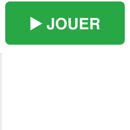
▶️ JOUER