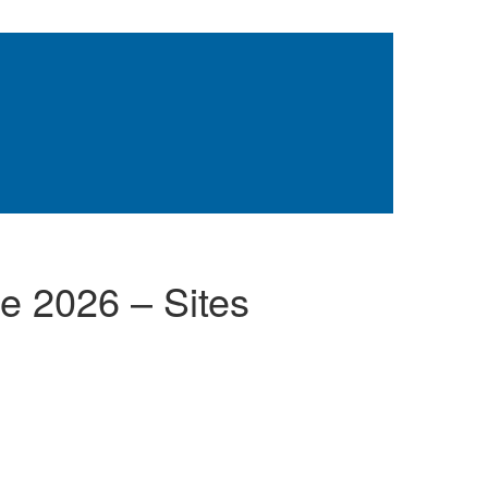
ne 2026 – Sites