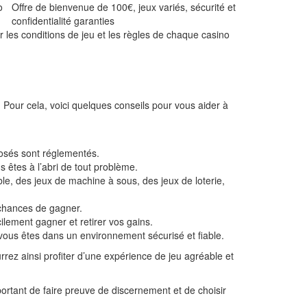
o
Offre de bienvenue de 100€, jeux variés, sécurité et
confidentialité garanties
er les conditions de jeu et les règles de chaque casino
. Pour cela, voici quelques conseils pour vous aider à
posés sont réglementés.
s êtes à l’abri de tout problème.
ble, des jeux de machine à sous, des jeux de loterie,
 chances de gagner.
lement gagner et retirer vos gains.
 vous êtes dans un environnement sécurisé et fiable.
rrez ainsi profiter d’une expérience de jeu agréable et
portant de faire preuve de discernement et de choisir