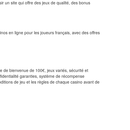
r un site qui offre des jeux de qualité, des bonus
nos en ligne pour les joueurs français, avec des offres
re de bienvenue de 100€, jeux variés, sécurité et
fidentialité garanties, système de récompense
onditions de jeu et les règles de chaque casino avant de