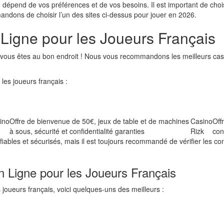
dépend de vos préférences et de vos besoins. Il est important de choisi
andons de choisir l’un des sites ci-dessus pour jouer en 2026.
 Ligne pour les Joueurs Français
, vous êtes au bon endroit ! Nous vous recommandons les meilleurs casi
les joueurs français :
ino
Offre de bienvenue de 50€, jeux de table et de machines
Casino
Off
à sous, sécurité et confidentialité garanties
Rizk
con
 fiables et sécurisés, mais il est toujours recommandé de vérifier les c
n Ligne pour les Joueurs Français
 joueurs français, voici quelques-uns des meilleurs :