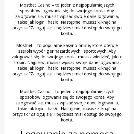
Mostbet Casino – to jeden z najpopularniejszych
sposobów logowania się do swojego konta. Aby
zalogować się, musisz wpisać swoje dane logowania,
takie jak login i hasło. Następnie, musisz kliknąć na
przycisk “Zaloguj się” i będziesz miał dostęp do swojego
konta.
Mostbet – to popularne kasyno online, które oferuje
szeroki wybór gier hazardowych i sportowych. Aby
zalogować się do swojego konta, musisz wiedzieć, jak to
zrobić. Najpierw, musisz wpisać swoje dane logowania,
takie jak login i hasło. Następnie, musisz kliknąć na
przycisk “Zaloguj się” i będziesz miał dostęp do swojego
konta.
Mostbet Casino – to jeden z najpopularniejszych
sposobów logowania się do swojego konta. Aby
zalogować się, musisz wpisać swoje dane logowania,
takie jak login i hasło. Następnie, musisz kliknąć na
przycisk “Zaloguj się” i będziesz miał dostęp do swojego
konta.
Logowanie za pomocą