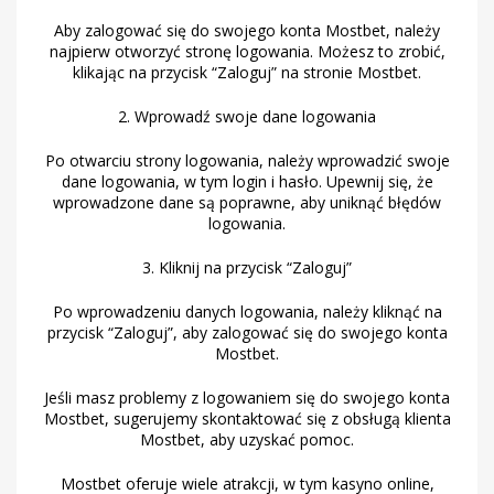
Aby zalogować się do swojego konta Mostbet, należy
najpierw otworzyć stronę logowania. Możesz to zrobić,
klikając na przycisk “Zaloguj” na stronie Mostbet.
2. Wprowadź swoje dane logowania
Po otwarciu strony logowania, należy wprowadzić swoje
dane logowania, w tym login i hasło. Upewnij się, że
wprowadzone dane są poprawne, aby uniknąć błędów
logowania.
3. Kliknij na przycisk “Zaloguj”
Po wprowadzeniu danych logowania, należy kliknąć na
przycisk “Zaloguj”, aby zalogować się do swojego konta
Mostbet.
Jeśli masz problemy z logowaniem się do swojego konta
Mostbet, sugerujemy skontaktować się z obsługą klienta
Mostbet, aby uzyskać pomoc.
Mostbet oferuje wiele atrakcji, w tym kasyno online,