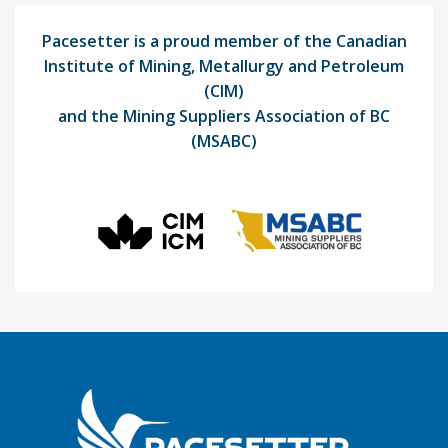
Pacesetter is a proud member of the Canadian
Institute of Mining, Metallurgy and Petroleum
(CIM)
and the Mining Suppliers Association of BC
(MSABC)