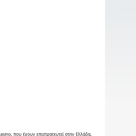
casino, που έχουν επιστρατευτεί στην Ελλάδα,