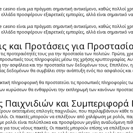
e casino είναι μια πράγματι σημαντική αντικείμενο, καθώς πολλοί 
ν ελλάδα προσφέρουν εξαιρετικές εμπειρίες, αλλά είναι σημαντικό ν
e casino είναι μια πράγματι σημαντική αντικείμενο, καθώς πολλοί 
ν ελλάδα προσφέρουν εξαιρετικές εμπειρίες, αλλά είναι σημαντικό ν
ις και Προτάσεις για Προστασί
τις προτεραιότητές τους για την προστασία των πολιτών. Πρώτα, χρ
 προσωπικές τους πληροφορίες μέσω της χρήσης κρυπτογραφίας. Αυ
ση την ασφάλεια και την προστασία των δεδομένων τους. Επιπλέον,
ας δεδομένων θα συμβάλει στην ανάπτυξη ενός πιο ασφαλούς και ε
κτική πληροφορική θα προστατεύει τις προσωπικές πληροφορίες τ
των κυρώσεων θα ενθαρρύνει την εκπληρωμή των κανόνων προστασ
ς Παιχνιδιών και Συμπεριφορά
ρουν εκτεταμένες επιλογές παιχνιδιών, που περιλαμβάνουν κάθε τύπ
 ρολόι. Οι παικτές μπορούν να επιλέξουν από χαλάρωση με ρολόι, παι
α με ρολόι είναι πολύπλοκα και προσφέρουν μεγάλη αναδυόμενη πιθα
μα για τους νέους παικτές. Οι παικτές μπορούν επίσης να επιλέξου