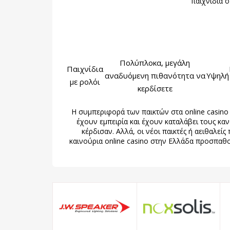
παιχνίδια ό
Πολύπλοκα, μεγάλη
Παιχνίδια
αναδυόμενη πιθανότητα να
Υψηλή
με ρολόι
κερδίσετε
Η συμπεριφορά των παικτών στα online casino 
έχουν εμπειρία και έχουν καταλάβει τους κα
κέρδισαν. Αλλά, οι νέοι παικτές ή αειθαλεί
καινούρια online casino στην Ελλάδα προσπαθο