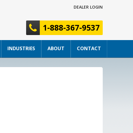
DEALER LOGIN
1-888-367-9537
INDUSTRIES
ABOUT
CONTACT