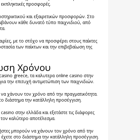
 εκπληκτικές προσφορές.
στηρικτικού και εξαιρετικών προσφορών. Στο
λαμβάνουν κάθε δυνατό τύπο παιχνιδιού, από
τα.
ιρίες, με το στόχο να προσφέρει στους παίκτες
οστασία των παίκτων και την επιβεβαίωση της
ωση Χρόνου
casino greece, τα καλυτερα online casino στην
για την επιτυχή αντιμετώπιση των παιχνιδιών.
ν να χάνουν τον χρόνο από την πραγματικότητα.
στο διάστημα την κατάλληλη προσέγγιση.
casino στην ελλάδα και εξετάστε τις διάφορες
 τον καλύτερο αποτέλεσμα.
χρήστες μπορούν να χάνουν τον χρόνο από την
α έχετε στο διάστημα την κατάλληλη προσέγγιση.