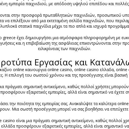
ένη εμπειρία παιχνιδιού, με απόδοση υψηλού επιπέδου και πολλές
ρώνονται στην προσφορά πρωταθλητικών παιχνιδιών, προσωπικού υπο
ητα να επιλέξουν από μια εκτεταμένη σελίδα παιχνιδιών, που περι
λυπλοκά στατικά παιχνίδια μέχρι τα πιο απλά και ισχυρά προγράμμα
ino greece έχει δημιουργήσει μια ατμόσφαιρα πληροφορημένη με ευκα
εγγυήσεις και η επιβεβαίωση της ασφάλειας επικεντρώνονται στην πρ
ειλικρίνειας των παιχνιδιών.
Προτύπα Εργασίας και Κατανάλ
ζίνο online καινουργια online casino, online casino ελλαδα, online 
ες. Η επιλογή του σωστού χρόνου και της προσέγγισης είναι βασική 
μια πράγματι σημαντική αντικείμενο, καθώς πολλοί χρήστες μπορού
 προσφέρουν εξαιρετικές εμπειρίες, αλλά είναι σημαντικό να έχετε 
σει την ποιότητα της εμπειρίας σας. Ανακαλύψτε τα καλύτερα online 
ουν. Μια σωστή προσέγγιση μπορεί να σας βοηθήσει να επιτύχετε
e casino είναι μια πράγματι σημαντική αντικείμενο, καθώς πολλοί 
ν ελλάδα προσφέρουν εξαιρετικές εμπειρίες, αλλά είναι σημαντικό ν