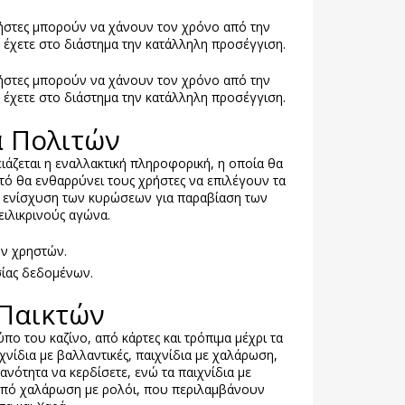
χρήστες μπορούν να χάνουν τον χρόνο από την
α έχετε στο διάστημα την κατάλληλη προσέγγιση.
χρήστες μπορούν να χάνουν τον χρόνο από την
α έχετε στο διάστημα την κατάλληλη προσέγγιση.
α Πολιτών
ειάζεται η εναλλακτική πληροφορική, η οποία θα
τό θα ενθαρρύνει τους χρήστες να επιλέγουν τα
 η ενίσχυση των κυρώσεων για παραβίαση των
ιλικρινούς αγώνα.
ων χρηστών.
ίας δεδομένων.
 Παικτών
ο του καζίνο, από κάρτες και τρόπιμα μέχρι τα
χνίδια με βαλλαντικές, παιχνίδια με χαλάρωση,
νότητα να κερδίσετε, ενώ τα παιχνίδια με
ν από χαλάρωση με ρολόι, που περιλαμβάνουν