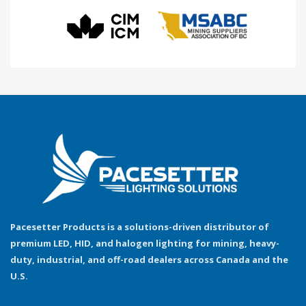
Pacesetter Products is a solutions-driven distributor of
premium LED, HID, and halogen lighting for mining, heavy-
duty, industrial, and off-road dealers across Canada and the
U.S.