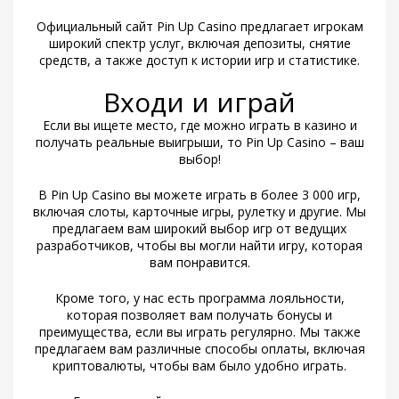
Официальный сайт Pin Up Casino предлагает игрокам
широкий спектр услуг, включая депозиты, снятие
средств, а также доступ к истории игр и статистике.
Входи и играй
Если вы ищете место, где можно играть в казино и
получать реальные выигрыши, то Pin Up Casino – ваш
выбор!
В Pin Up Casino вы можете играть в более 3 000 игр,
включая слоты, карточные игры, рулетку и другие. Мы
предлагаем вам широкий выбор игр от ведущих
разработчиков, чтобы вы могли найти игру, которая
вам понравится.
Кроме того, у нас есть программа лояльности,
которая позволяет вам получать бонусы и
преимущества, если вы играть регулярно. Мы также
предлагаем вам различные способы оплаты, включая
криптовалюты, чтобы вам было удобно играть.