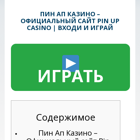
ПИН АП КАЗИНО –
ОФИЦИАЛЬНЫЙ САЙТ PIN UP
CASINO | ВХОДИ И ИГРАЙ
ИГРАТЬ
Содержимое
Пин Ап Казино –