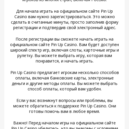
Для начала играть на официальном сайте Pin Up
Casino вам нужно зарегистрироваться. Это можно
сделать в считанные минуты, просто заполнив форму
регистрации и подтвердив свой электронный адрес.
После регистрации вы сможете начать играть на
официальном сайте Pin Up Casino. Вам будет доступен
широкий спектр игр, включая слоты, карточные игры и
рулетку. Вы можете выбрать игру, которая вам
понравится, и начать играть.
Pin Up Casino предлагает игрокам несколько способов
оплаты, включая банковские карты, электронные
деньги и другие методы оплаты. Вы можете выбрать
способ оплаты, который вам удобен.
Если у вас возникнут вопросы или проблемы, вы
можете обратиться к поддержке Pin Up Casino. Они
готовы помочь вам в любое время.
Важно! Перед началом игры на официальном сайте
Pin Up Casino убедитесь, что вы знакомы с условиями