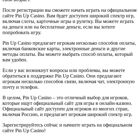
После регистрации вы сможете начать играть на официальном
сайте Pin Up Casino. Вам будет доступен широкий спектр игр,
включая слоты, карточные игры и рулетку. Вы можете играть
на деньги или на бесплатные деньги, если вы хотите
попробовать игру.
Pin Up Casino предлагает игрокам несколько способов оплаты,
включая банковские карты, электронные деньги и другие
методы оплаты. Вы можете выбрать способ оплаты, который
вам удобен.
Если у вас возникнут вопросы или проблемы, вы можете
обратиться к поддержке Pin Up Casino. Они предлагают
игрокам несколько способов связи, включая чат, электронную
почту и телефон.
В целом, Pin Up Casino – это отличный выбор для игроков,
которые ищут официальный сайт для игры в онлайн-казино.
Официальный сайт доступен для игроков из многих стран,
включая Россию, и предлагает игрокам широкий спектр игр.
Зарегистрируйтесь сейчас и начните играть на официальном
сайте Pin Up Casino!