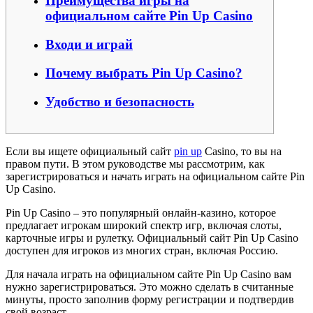
Преимущества игры на
официальном сайте Pin Up Casino
Входи и играй
Почему выбрать Pin Up Casino?
Удобство и безопасность
Если вы ищете официальный сайт
pin up
Casino, то вы на
правом пути. В этом руководстве мы рассмотрим, как
зарегистрироваться и начать играть на официальном сайте Pin
Up Casino.
Pin Up Casino – это популярный онлайн-казино, которое
предлагает игрокам широкий спектр игр, включая слоты,
карточные игры и рулетку. Официальный сайт Pin Up Casino
доступен для игроков из многих стран, включая Россию.
Для начала играть на официальном сайте Pin Up Casino вам
нужно зарегистрироваться. Это можно сделать в считанные
минуты, просто заполнив форму регистрации и подтвердив
свой возраст.