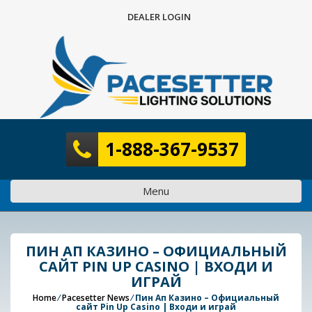
Skip
DEALER LOGIN
to
content
1-888-367-9537
Menu
ПИН АП КАЗИНО – ОФИЦИАЛЬНЫЙ
САЙТ PIN UP CASINO | ВХОДИ И
ИГРАЙ
Home
⁄
Pacesetter News
⁄
Пин Ап Казино – Официальный
сайт Pin Up Casino | Входи и играй