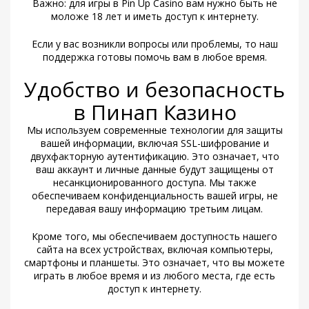
Важно: для игры в Pin Up Casino вам нужно быть не
моложе 18 лет и иметь доступ к интернету.
Если у вас возникли вопросы или проблемы, то наш
поддержка готовы помочь вам в любое время.
Удобство и безопасность
в Пинап Казино
Мы используем современные технологии для защиты
вашей информации, включая SSL-шифрование и
двухфакторную аутентификацию. Это означает, что
ваш аккаунт и личные данные будут защищены от
несанкционированного доступа. Мы также
обеспечиваем конфиденциальность вашей игры, не
передавая вашу информацию третьим лицам.
Кроме того, мы обеспечиваем доступность нашего
сайта на всех устройствах, включая компьютеры,
смартфоны и планшеты. Это означает, что вы можете
играть в любое время и из любого места, где есть
доступ к интернету.