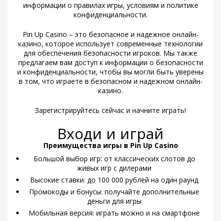
информации о правилах игры, условиям и политике
конфиденциальности.
Pin Up Casino – это безопасное и надежное онлайн-
казино, которое использует современные технологии
для обеспечения безопасности игроков. Мы также
предлагаем вам доступ к информации о безопасности
и конфиденциальности, чтобы вы могли быть уверены
в том, что играете в безопасном и надежном онлайн-
казино.
Зарегистрируйтесь сейчас и начните играть!
Входи и играй
Преимущества игры в Pin Up Casino
Большой выбор игр: от классических слотов до
живых игр с дилерами
Высокие ставки: до 100 000 рублей на один раунд
Промокоды и бонусы: получайте дополнительные
деньги для игры
Мобильная версия: играть можно и на смартфоне