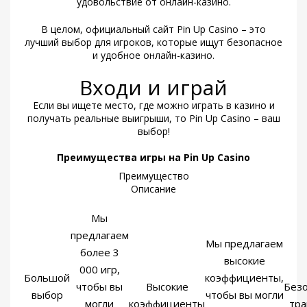
удовольствие от онлайн-казино.
В целом, официальный сайт Pin Up Casino – это
лучший выбор для игроков, которые ищут безопасное
и удобное онлайн-казино.
Входи и играй
Если вы ищете место, где можно играть в казино и
получать реальные выигрыши, то Pin Up Casino – ваш
выбор!
Преимущества игры на Pin Up Casino
Преимущество
Описание
Мы
предлагаем
Мы предлагаем
более 3
высокие
000 игр,
Большой
коэффициенты,
чтобы вы
Высокие
Безо
выбор
чтобы вы могли
могли
коэффициенты
тра