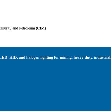
etallurgy and Petroleum (CIM)
 LED, HID, and halogen lighting for mining, heavy-duty, industrial