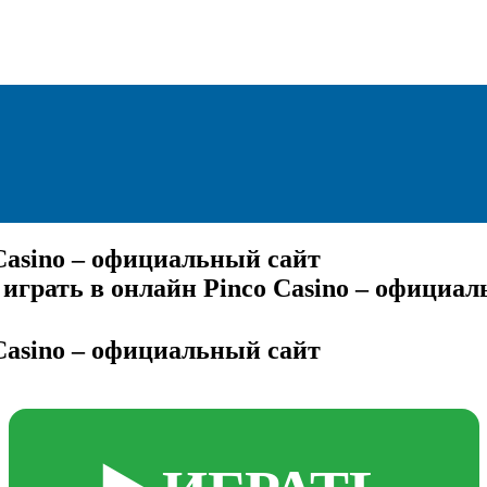
Casino – официальный сайт
играть в онлайн Pinco Casino – официа
Casino – официальный сайт