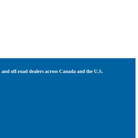
, and off-road dealers across Canada and the U.S.