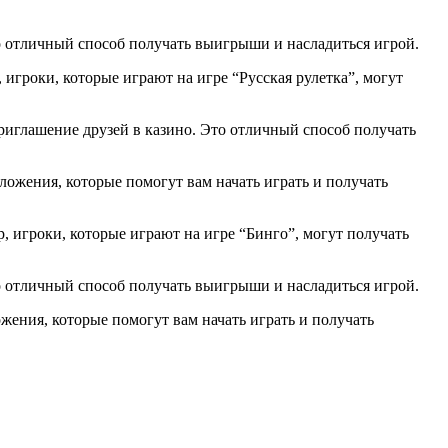
Это отличный способ получать выигрыши и насладиться игрой.
игроки, которые играют на игре “Русская рулетка”, могут
приглашение друзей в казино. Это отличный способ получать
ложения, которые помогут вам начать играть и получать
, игроки, которые играют на игре “Бинго”, могут получать
Это отличный способ получать выигрыши и насладиться игрой.
жения, которые помогут вам начать играть и получать