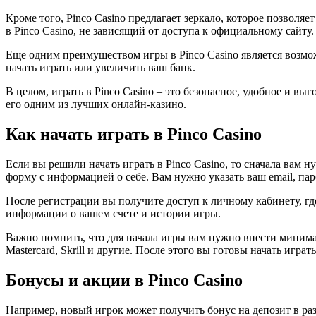
Кроме того, Pinco Casino предлагает зеркало, которое позволя
в Pinco Casino, не зависящий от доступа к официальному сайту.
Еще одним преимуществом игры в Pinco Casino является возмо
начать играть или увеличить ваш банк.
В целом, играть в Pinco Casino – это безопасное, удобное и в
его одним из лучших онлайн-казино.
Как начать играть в Pinco Casino
Если вы решили начать играть в Pinco Casino, то сначала вам 
форму с информацией о себе. Вам нужно указать ваш email, пар
После регистрации вы получите доступ к личному кабинету, гд
информации о вашем счете и истории игры.
Важно помнить, что для начала игры вам нужно внести минимал
Mastercard, Skrill и другие. После этого вы готовы начать играть
Бонусы и акции в Pinco Casino
Например, новый игрок может получить бонус на депозит в раз