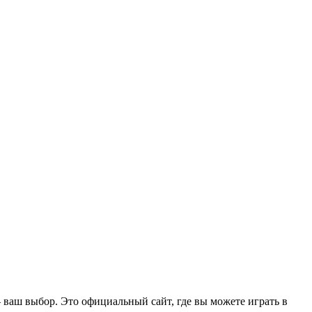
– ваш выбор. Это официальный сайт, где вы можете играть в