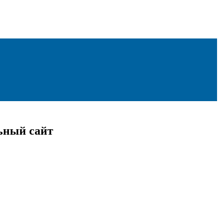
льный сайт