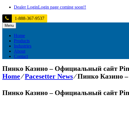
Skip
Dealer Login
Login page coming soon!!
to
content
1-888-367-9537
Menu
Home
Products
Industries
About
Contact
Пинко Казино – Официальный сайт Pin
Home
⁄
Pacesetter News
⁄
Пинко Казино –
Пинко Казино – Официальный сайт Pin