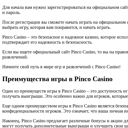
Для начала вам нужно зарегистрироваться на официальном сайт
и пароль.
После регистрации вы сможете начать играть на официальном с
выбрать игру, которая вам понравится, и начать играть.
Pinco Casino – это безопасное и надежное казино, которое ис
подтверждает его надежность и безопасность.
Если вы ищете официальный сайт Pinco Casino, то вы на право
развлечений.
Начните свой путь в мире игр и развлечений с Pinco Casino!
Преимущества игры в Pinco Casino
Один из преимуществ игры в Pinco Casino – это доступность иг
получать выигрыши. Это особенно важно для игроков, которые н
Еще одним преимуществом игры в Pinco Casino является безопа
конфиденциальности игроков. Это означает, что ваша личная
Наконец, Pinco Casino предлагает различные бонусы и акции д
могут получать дополнительные выигрыши и улучшить свои 