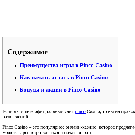
Содержимое
Преимущества игры в Pinco Casino
Как начать играть в Pinco Casino
Бонусы и акции в Pinco Casino
Если вы ищете официальный сайт
pinco
Casino, то вы на право
развлечений.
Pinco Casino – это популярное онлайн-казино, которое предлаг
можете зарегистрироваться и начать играть.