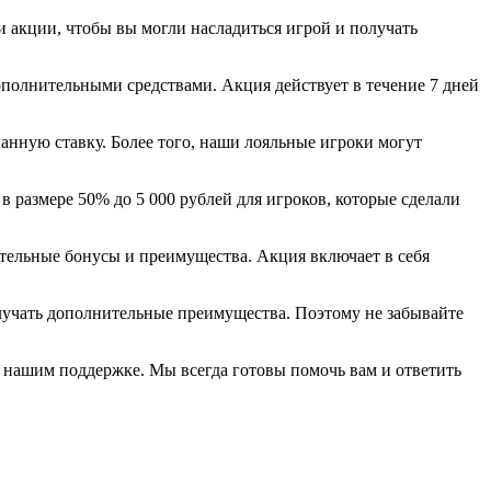
и акции, чтобы вы могли насладиться игрой и получать
дополнительными средствами. Акция действует в течение 7 дней
анную ставку. Более того, наши лояльные игроки могут
в размере 50% до 5 000 рублей для игроков, которые сделали
ительные бонусы и преимущества. Акция включает в себя
олучать дополнительные преимущества. Поэтому не забывайте
к нашим поддержке. Мы всегда готовы помочь вам и ответить