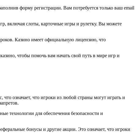
заполнив форму регистрации. Вам потребуется только ваш email
гр, включая слоты, карточные игры и рулетку. Вы можете
игроков. Казино имеет официальную лицензию, что
казино, чтобы помочь вам начать свой путь в мире игр и
, что означает, что игроки из любой страны могут играть и
запретов.
нные технологии для обеспечения безопасности и
реферальные бонусы и другие акции. Это означает, что игроки