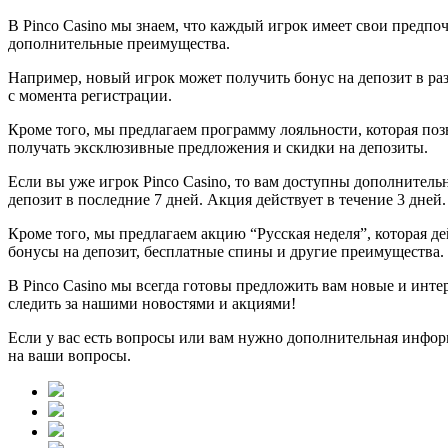
В Pinco Casino мы знаем, что каждый игрок имеет свои предпо
дополнительные преимущества.
Например, новый игрок может получить бонус на депозит в раз
с момента регистрации.
Кроме того, мы предлагаем программу лояльности, которая поз
получать эксклюзивные предложения и скидки на депозиты.
Если вы уже игрок Pinco Casino, то вам доступны дополнитель
депозит в последние 7 дней. Акция действует в течение 3 дней.
Кроме того, мы предлагаем акцию “Русская неделя”, которая д
бонусы на депозит, бесплатные спины и другие преимущества.
В Pinco Casino мы всегда готовы предложить вам новые и инт
следить за нашими новостями и акциями!
Если у вас есть вопросы или вам нужно дополнительная информ
на ваши вопросы.