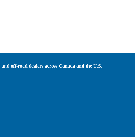
, and off-road dealers across Canada and the U.S.