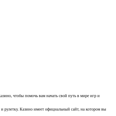
азино, чтобы помочь вам начать свой путь в мире игр и
 и рулетку. Казино имеет официальный сайт, на котором вы