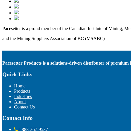
Pacesetter is a proud member of the Canadian Institute of Mining, M
and the Mining Suppliers Association of BC (MSABC)
Pacesetter Products is a solutions-driven distributor of premium
Quick Links
Home
Products
Industries
About
Contact Us
Contact Info
1-888-367-9537