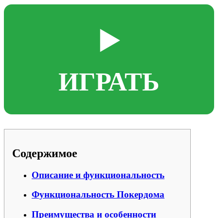
▶️
ИГРАТЬ
Содержимое
Описание и функциональность
Функциональность Покердома
Преимущества и особенности