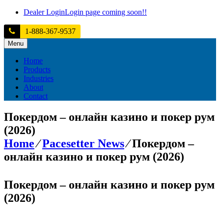
Skip
Dealer Login
Login page coming soon!!
to
content
1-888-367-9537
Menu
Home
Products
Industries
About
Contact
Покердом – онлайн казино и покер рум
(2026)
Home
⁄
Pacesetter News
⁄
Покердом –
онлайн казино и покер рум (2026)
Покердом – онлайн казино и покер рум
(2026)