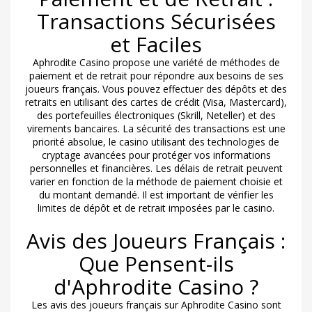
Transactions Sécurisées
et Faciles
Aphrodite Casino propose une variété de méthodes de
paiement et de retrait pour répondre aux besoins de ses
joueurs français. Vous pouvez effectuer des dépôts et des
retraits en utilisant des cartes de crédit (Visa, Mastercard),
des portefeuilles électroniques (Skrill, Neteller) et des
virements bancaires. La sécurité des transactions est une
priorité absolue, le casino utilisant des technologies de
cryptage avancées pour protéger vos informations
personnelles et financières. Les délais de retrait peuvent
varier en fonction de la méthode de paiement choisie et
du montant demandé. Il est important de vérifier les
limites de dépôt et de retrait imposées par le casino.
Avis des Joueurs Français :
Que Pensent-ils
d'Aphrodite Casino ?
Les avis des joueurs français sur Aphrodite Casino sont