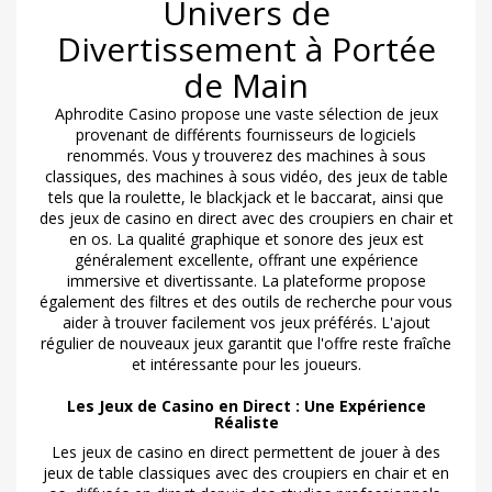
Univers de
Divertissement à Portée
de Main
Aphrodite Casino propose une vaste sélection de jeux
provenant de différents fournisseurs de logiciels
renommés. Vous y trouverez des machines à sous
classiques, des machines à sous vidéo, des jeux de table
tels que la roulette, le blackjack et le baccarat, ainsi que
des jeux de casino en direct avec des croupiers en chair et
en os. La qualité graphique et sonore des jeux est
généralement excellente, offrant une expérience
immersive et divertissante. La plateforme propose
également des filtres et des outils de recherche pour vous
aider à trouver facilement vos jeux préférés. L'ajout
régulier de nouveaux jeux garantit que l'offre reste fraîche
et intéressante pour les joueurs.
Les Jeux de Casino en Direct : Une Expérience
Réaliste
Les jeux de casino en direct permettent de jouer à des
jeux de table classiques avec des croupiers en chair et en