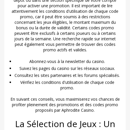
dépôt ou dans une section spécifique de votre compte
pour activer une promotion. Il est important de lire
attentivement les conditions d'utilisation de chaque code
promo, car il peut être soumis à des restrictions
concernant les jeux éligibles, le montant maximum du
bonus ou la durée de validité. Certains codes promo
peuvent être exclusifs à certains joueurs ou à certains
jours de la semaine. Une recherche rapide sur internet
peut également vous permettre de trouver des codes
promo actifs et valides.
Abonnez-vous à la newsletter du casino.
Suivez les pages du casino sur les réseaux sociaux.
Consultez les sites partenaires et les forums spécialisés.
Vérifiez les conditions d'utilisation de chaque code
promo.
En suivant ces conseils, vous maximiserez vos chances de
profiter pleinement des promotions et des codes promo
proposés par Aphrodite Casino.
La Sélection de Jeux : Un