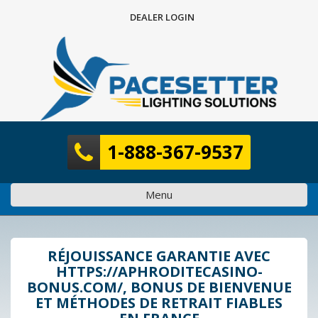
Skip
DEALER LOGIN
to
content
1-888-367-9537
Menu
RÉJOUISSANCE GARANTIE AVEC
HTTPS://APHRODITECASINO-
BONUS.COM/, BONUS DE BIENVENUE
ET MÉTHODES DE RETRAIT FIABLES