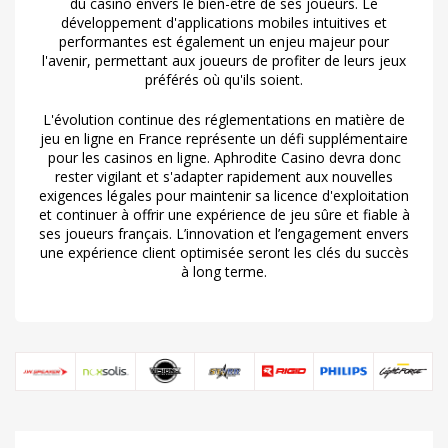
du casino envers le bien-être de ses joueurs. Le
développement d'applications mobiles intuitives et
performantes est également un enjeu majeur pour
l'avenir, permettant aux joueurs de profiter de leurs jeux
préférés où qu'ils soient.
L'évolution continue des réglementations en matière de
jeu en ligne en France représente un défi supplémentaire
pour les casinos en ligne. Aphrodite Casino devra donc
rester vigilant et s'adapter rapidement aux nouvelles
exigences légales pour maintenir sa licence d'exploitation
et continuer à offrir une expérience de jeu sûre et fiable à
ses joueurs français. L’innovation et l’engagement envers
une expérience client optimisée seront les clés du succès
à long terme.