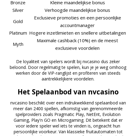
Bronze
Kleine maandelijkse bonus
Silver
Verhoogde maandelijkse bonus
Exclusieve promoties en een persoonlijke
Gold
accountmanager
Platinum
Hogere inzetlimieten en snellere uitbetalingen
Maximale cashback (10%) en de meest
Myth
exclusieve voordelen
De loyaliteit van spelers wordt bij nvcasino dus zeker
beloond. Door regelmatig te spelen, kun je je weg omhoog
werken door de VIP-ranglijst en profiteren van steeds
aantrekkelijkere voordelen.
Het Spelaanbod van nvcasino
nvcasino beschikt over een indrukwekkend spelaanbod van
meer dan 2400 spellen, afkomstig van gerenommeerde
spelproviders zoals Pragmatic Play, NetEnt, Evolution
Gaming, Play'n GO en Microgaming. Dit betekent dat er
voor iedere speler wel iets te vinden is, ongeacht hun
persoonlijke voorkeur. Van klassieke fruitautomaten tot