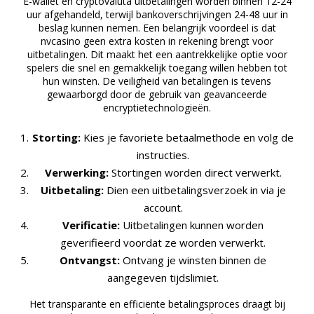
E-wallet en cryptovaluta uitbetalingen worden binnen 12-24
uur afgehandeld, terwijl bankoverschrijvingen 24-48 uur in
beslag kunnen nemen. Een belangrijk voordeel is dat
nvcasino geen extra kosten in rekening brengt voor
uitbetalingen. Dit maakt het een aantrekkelijke optie voor
spelers die snel en gemakkelijk toegang willen hebben tot
hun winsten. De veiligheid van betalingen is tevens
gewaarborgd door de gebruik van geavanceerde
encryptietechnologieën.
Storting:
Kies je favoriete betaalmethode en volg de
instructies.
Verwerking:
Stortingen worden direct verwerkt.
Uitbetaling:
Dien een uitbetalingsverzoek in via je
account.
Verificatie:
Uitbetalingen kunnen worden
geverifieerd voordat ze worden verwerkt.
Ontvangst:
Ontvang je winsten binnen de
aangegeven tijdslimiet.
Het transparante en efficiënte betalingsproces draagt bij