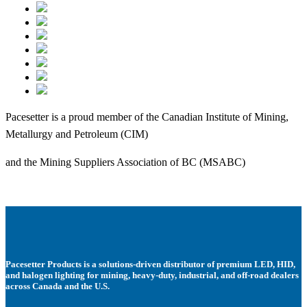
Pacesetter is a proud member of the Canadian Institute of Mining,
Metallurgy and Petroleum (CIM)
and the Mining Suppliers Association of BC (MSABC)
Pacesetter Products is a solutions-driven distributor of premium LED, HID,
and halogen lighting for mining, heavy-duty, industrial, and off-road dealers
across Canada and the U.S.