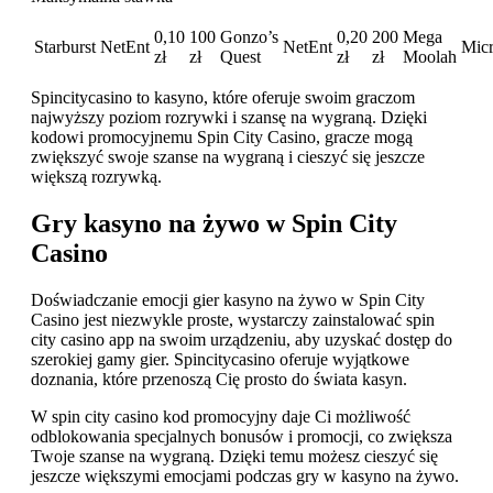
0,10
100
Gonzo’s
0,20
200
Mega
Starburst
NetEnt
NetEnt
Mic
zł
zł
Quest
zł
zł
Moolah
Spincitycasino to kasyno, które oferuje swoim graczom
najwyższy poziom rozrywki i szansę na wygraną. Dzięki
kodowi promocyjnemu Spin City Casino, gracze mogą
zwiększyć swoje szanse na wygraną i cieszyć się jeszcze
większą rozrywką.
Gry kasyno na żywo w Spin City
Casino
Doświadczanie emocji gier kasyno na żywo w Spin City
Casino jest niezwykle proste, wystarczy zainstalować spin
city casino app na swoim urządzeniu, aby uzyskać dostęp do
szerokiej gamy gier. Spincitycasino oferuje wyjątkowe
doznania, które przenoszą Cię prosto do świata kasyn.
W spin city casino kod promocyjny daje Ci możliwość
odblokowania specjalnych bonusów i promocji, co zwiększa
Twoje szanse na wygraną. Dzięki temu możesz cieszyć się
jeszcze większymi emocjami podczas gry w kasyno na żywo.