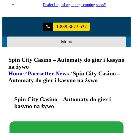
Skip
Dealer Login
Login page coming soon!!
to
content
1-888-367-9537
Menu
Spin City Casino – Automaty do gier i kasyno
na żywo
Home
⁄
Pacesetter News
⁄
Spin City Casino –
Automaty do gier i kasyno na żywo
Spin City Casino – Automaty do gier i
kasyno na żywo