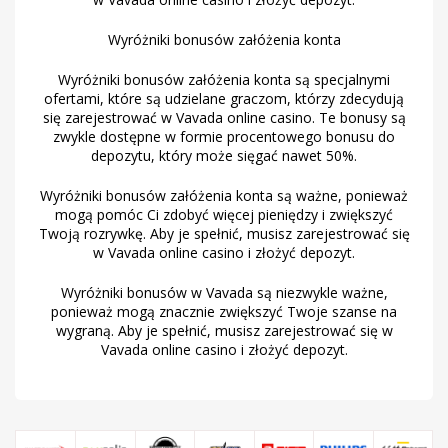
Wyróżniki bonusów załóżenia konta
Wyróżniki bonusów załóżenia konta są specjalnymi
ofertami, które są udzielane graczom, którzy zdecydują
się zarejestrować w Vavada online casino. Te bonusy są
zwykle dostępne w formie procentowego bonusu do
depozytu, który może sięgać nawet 50%.
Wyróżniki bonusów załóżenia konta są ważne, ponieważ
mogą pomóc Ci zdobyć więcej pieniędzy i zwiększyć
Twoją rozrywkę. Aby je spełnić, musisz zarejestrować się
w Vavada online casino i złożyć depozyt.
Wyróżniki bonusów w Vavada są niezwykle ważne,
ponieważ mogą znacznie zwiększyć Twoje szanse na
wygraną. Aby je spełnić, musisz zarejestrować się w
Vavada online casino i złożyć depozyt.