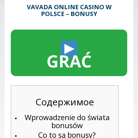
VAVADA ONLINE CASINO W
POLSCE – BONUSY
GRAĆ
Содержимое
Wprowadzenie do świata
bonusów
Co to są bonusy?