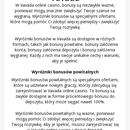
W Vavada online casino, bonusy są niezwykle ważne,
ponieważ mogą znacznie zwiększyć Twoje szanse na
wygraną. Wyróżniki bonusów są specjalnymi ofertami,
które mogą pomóc Ci zdobyć więcej pieniędzy i zwiększyć
Twoją rozrywkę.
Wyróżniki bonusów w Vavada są dostępne w różnych
formach, takich jak bonusy powitalne, bonusy załóżenia
konta, bonusy załóżenia depozytu i bonusy załóżenia
wygranej. Każdy z nich ma swoje unikalne cechy i warunki,
aby je spełnić.
Wyróżniki bonusów powitalnych
Wyróżniki bonusów powitalnych są specjalnymi ofertami,
które są udzielane nowym graczy, którzy zdecydują się
zarejestrować w Vavada online casino. Te bonusy są
zwykle dostępne w formie procentowego bonusu do
depozytu, który może sięgać nawet 100%.
Wyróżniki bonusów powitalnych są ważne, ponieważ
mogą pomóc Ci zdobyć więcej pieniędzy i zwiększyć
Twoją rozrywkę. Aby je spełnić, musisz zarejestrować się
w Vavada online casino i złożyć depozyt.