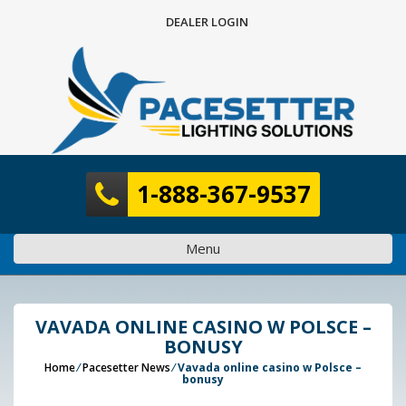
Skip
DEALER LOGIN
to
content
1-888-367-9537
Menu
VAVADA ONLINE CASINO W POLSCE –
BONUSY
Home
⁄
Pacesetter News
⁄
Vavada online casino w Polsce –
bonusy