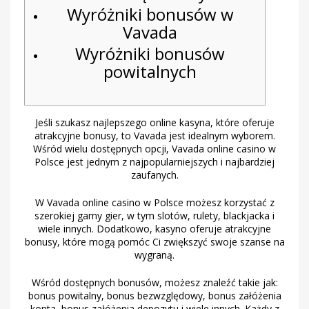
Wyróżniki bonusów w
Vavada
Wyróżniki bonusów
powitalnych
Jeśli szukasz najlepszego online kasyna, które oferuje
atrakcyjne bonusy, to Vavada jest idealnym wyborem.
Wśród wielu dostępnych opcji, Vavada online casino w
Polsce jest jednym z najpopularniejszych i najbardziej
zaufanych.
W Vavada online casino w Polsce możesz korzystać z
szerokiej gamy gier, w tym slotów, rulety, blackjacka i
wiele innych. Dodatkowo, kasyno oferuje atrakcyjne
bonusy, które mogą pomóc Ci zwiększyć swoje szanse na
wygraną.
Wśród dostępnych bonusów, możesz znaleźć takie jak:
bonus powitalny, bonus bezwzględowy, bonus załóżenia
konta, bonus załóżenia depozytu i wiele innych. Każdy z