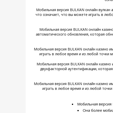
Мобильная версия ВULKAN онлайн
вулкан 
что означает, что вы можете играть в любо
Мобильная версия ВULKAN онлайн казино 
автоматического обновления, которая обно
Мобильная версия ВULKAN онлайн казино име
играть в любое время и из любой точки м
Мобильная версия ВULKAN онлайн казино и
двухфакторной аутентификации, которая
Мобильная версия ВULKAN онлайн казино име
играть в любое время и из любой точки
Мобильная версия 
Она более мобил