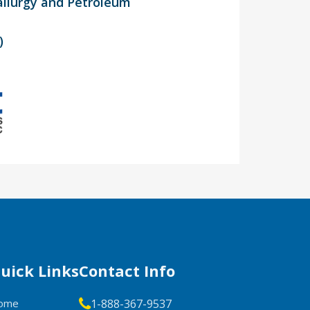
allurgy and Petroleum
)
uick Links
Contact Info
ome
1-888-367-9537