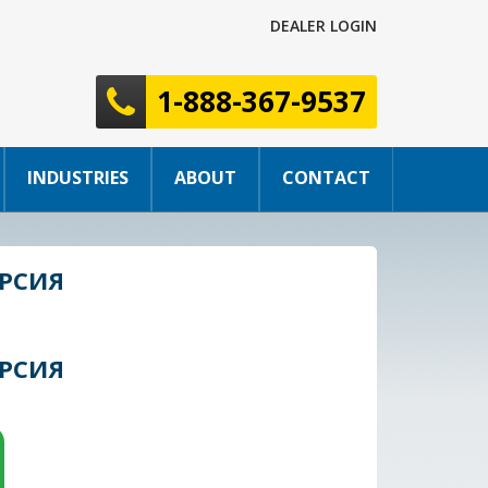
DEALER LOGIN
1-888-367-9537
INDUSTRIES
ABOUT
CONTACT
ЕРСИЯ
ЕРСИЯ