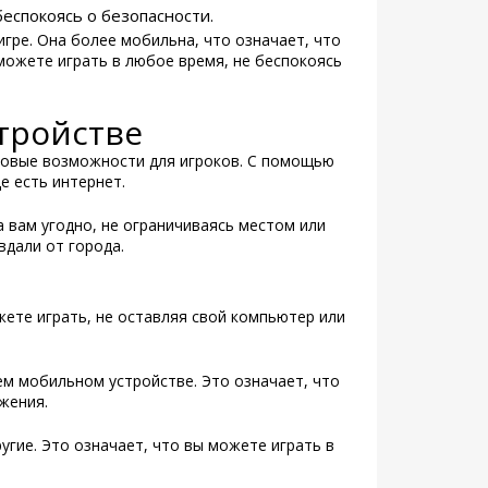
беспокоясь о безопасности.
гре. Она более мобильна, что означает, что
 можете играть в любое время, не беспокоясь
тройстве
 новые возможности для игроков. С помощью
е есть интернет.
а вам угодно, не ограничиваясь местом или
вдали от города.
жете играть, не оставляя свой компьютер или
ем мобильном устройстве. Это означает, что
жения.
угие. Это означает, что вы можете играть в