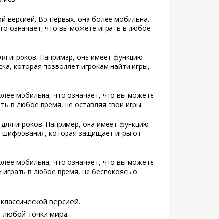
й версией. Во-первых, она более мобильна,
что означает, что вы можете играть в любое
ля игроков. Например, она имеет функцию
ка, которая позволяет игрокам найти игры,
олее мобильна, что означает, что вы можете
ть в любое время, не оставляя свои игры.
для игроков. Например, она имеет функцию
ю шифрования, которая защищает игры от
олее мобильна, что означает, что вы можете
 играть в любое время, не беспокоясь о
классической версией.
з любой точки мира.