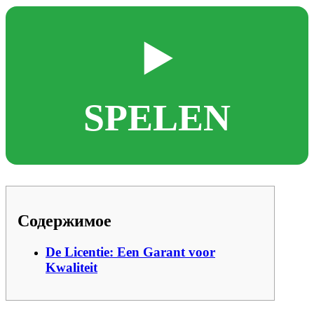
▶️
SPELEN
Содержимое
De Licentie: Een Garant voor
Kwaliteit