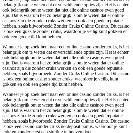
belangrijk om te weten dat er verschillende opties zijn. Het is echter
ook belangrijk om te weten dat niet alle online casinos even goed
zijn. Dat is waarom het zo belangrijk is om te weten dat er online
casinos zijn die zonder cruks werken en ook een goede reputatie
hebben, zoals bijvoorbeeld Zonder Cruks Online Casino. Dit casino
is ook een goksite zonder cruks, waardoor je veilig kunt gokken en
ook een goede tijd kunt hebben.
Wanneer je op zoek bent naar een online casino zonder cruks, is het
belangrijk om te weten dat er verschillende opties zijn. Het is echter
ook belangrijk om te weten dat niet alle online casinos even goed
zijn. Dat is waarom het zo belangrijk is om te weten dat er online
casinos zijn die zonder cruks werken en ook een goede reputatie
hebben, zoals bijvoorbeeld Zonder Cruks Online Casino. Dit casino
is ook een online casino zonder cruks, waardoor je veilig kunt
gokken en ook een goede tijd kunt hebben.
Wanneer je op zoek bent naar een online casino zonder cruks, is het
belangrijk om te weten dat er verschillende opties zijn. Het is echter
ook belangrijk om te weten dat niet alle online casinos even goed
zijn. Dat is waarom het zo belangrijk is om te weten dat er online
casinos zijn die zonder cruks werken en ook een goede reputatie
hebben, zoals bijvoorbeeld Zonder Cruks Online Casino. Dit casino
is ook een casino zonder cruks no deposit bonus, waardoor je kunt
gokken zonder eerst een storting te hoeven doen.